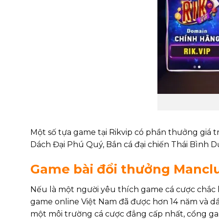
Một số tựa game tại Rikvip có phần thưởng giá 
Dách Đại Phú Quý, Bắn cá đại chiến Thái Bình Dư
Game bài đổi thưởng Mancl
Nếu là một người yêu thích game cá cược chắc h
game online Việt Nam đã được hơn 14 năm và dầ
một môi trường cá cược đẳng cấp nhất, cổng ga