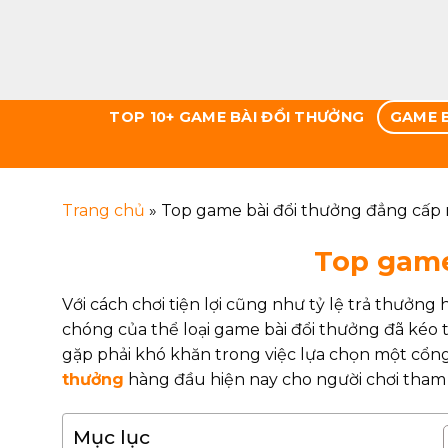
TOP 10+ GAME BÀI ĐỔI THƯỞNG
GAME 
Trang chủ
»
Top game bài đổi thưởng đẳng cấp 
Top game
Với cách chơi tiện lợi cũng như tỷ lệ trả thưởn
chóng của thể loại game bài đổi thưởng đã kéo
gặp phải khó khăn trong việc lựa chọn một cổng 
thưởng
hàng đầu hiện nay cho người chơi tham 
Mục lục