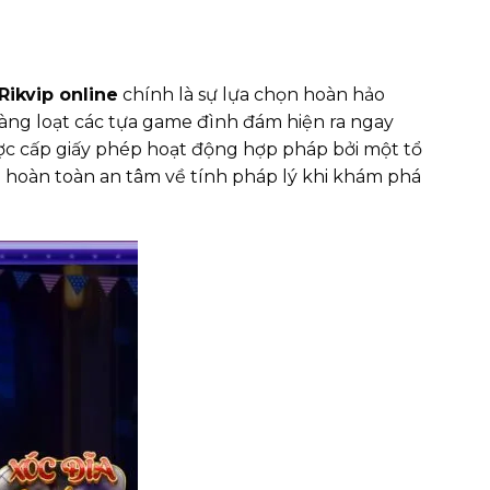
Rikvip online
chính là sự lựa chọn hoàn hảo
Hàng loạt các tựa game đình đám hiện ra ngay
ược cấp giấy phép hoạt động hợp pháp bởi một tổ
i hoàn toàn an tâm về tính pháp lý khi khám phá