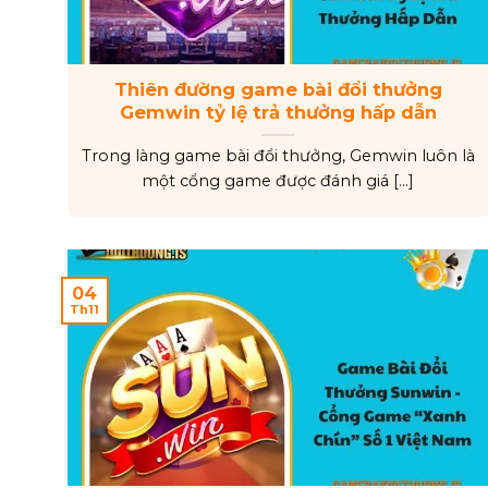
Thiên đường game bài đổi thưởng
Gemwin tỷ lệ trả thưởng hấp dẫn
Trong làng game bài đổi thưởng, Gemwin luôn là
một cổng game được đánh giá [...]
04
Th11