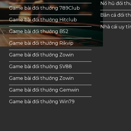
Nổ hũ đổi t
Game bài đổi thưởng 789Club
Bắn cá đổi t
Game bài đổi thưởng Hitclub
Nhà cái uy tí
Game bài đổi thưởng B52
Game bài đổi thưởng Rikvip
Game bài đổi thưởng Zowin
Game bài đổi thưởng SV88
Game bài đổi thưởng Zowin
Game bài đổi thưởng Gemwin
Game bài đổi thưởng Win79