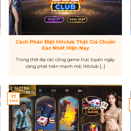
Cách Phân Biệt Hitclub Thật Giả Chuẩn
Xác Nhất Hiện Nay
Trong thời đại các cổng game trực tuyến ngày
càng phát triển mạnh mẽ, Hitclub [...]
17
Th10