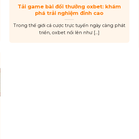
Tải game bài đổi thưởng oxbet: khám
phá trải nghiệm đỉnh cao
Trong thế giới cá cược trực tuyến ngày càng phát
triển, oxbet nổi lên như [...]