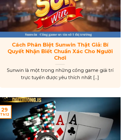
Cách Phân Biệt Sunwin Thật Giả: Bí
Quyết Nhận Biết Chuẩn Xác Cho Người
Chơi
Sunwin là một trong những cổng game giải trí
trực tuyến được yêu thích nhất [...]
29
Th12