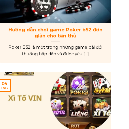
Hướng dẫn chơi game Poker b52 đơn
giản cho tân thủ
Poker B52 là một trong những game bài đổi
thưởng hấp dẫn và được yêu [...]
05
Th12