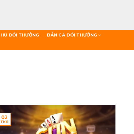
 HŨ ĐỔI THƯỞNG
BẮN CÁ ĐỔI THƯỞNG
02
Th11