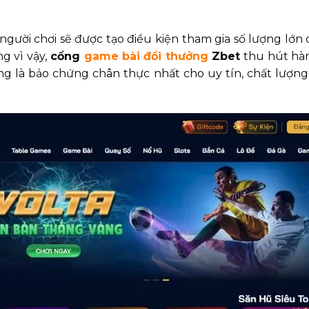
người chơi sẽ được tạo điều kiện tham gia số lượng lớn cá
g vì vậy,
cổng
game bài đổi thưởng
Zbet
thu hút hàn
ũng là bảo chứng chân thực nhất cho uy tín, chất lượng