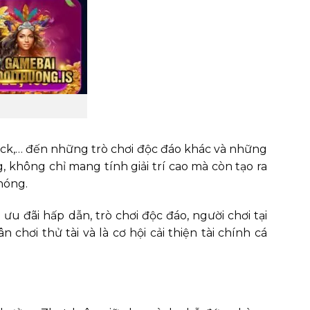
jack,… đến những trò chơi độc đáo khác và những
, không chỉ mang tính giải trí cao mà còn tạo ra
hóng.
 đãi hấp dẫn, trò chơi độc đáo, người chơi tại
chơi thử tài và là cơ hội cải thiện tài chính cá