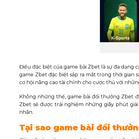
Điều đặc biệt của game bài Zbet là sự đa dạng 
game Zbet đặc biệt sắp ra mắt trong thời gian s
cơ hội nâng cao tài chính cho cược thủ với nh
Không những thế, game bài đổi thưởng Zbet đượ
Zbet sẽ được trải nghiệm những giây phút giải t
nhân.
Tại sao game bài đổi thưở