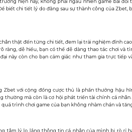
ị trường hiện nay, không phải ngẫu nhiên game bài đổ
Để biết chi tiết lý do đằng sau sự thành công của Zbet,
 chân thật đến từng chi tiết, đem lại trải nghiệm đỉnh 
 rõ ràng, dễ hiểu, bạn có thể dễ dàng thao tác chơi và 
n đại này còn cho bạn cảm giác như tham gia trực tiếp và
g Zbet với cộng đồng cược thủ là phần thưởng hậu hĩ
ông thường mà còn là cơ hội phát triển tài chính cá nhâ
 để quá trình chơi game của bạn không nhàm chán và tăn
ng tâm lý lo lắng thông tin cá nhân của mình bị rò rỉ