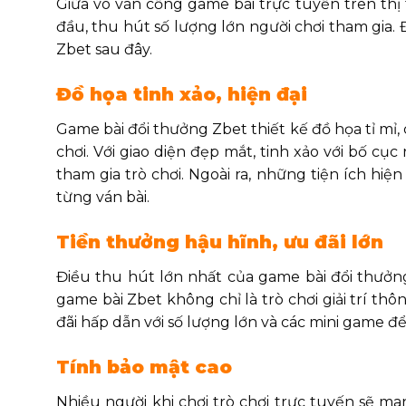
Giữa vô vàn cổng game bài trực tuyến trên th
đầu, thu hút số lượng lớn người chơi tham gia. 
Zbet sau đây.
Đồ họa tinh xảo, hiện đại
Game bài đổi thưởng Zbet thiết kế đồ họa tỉ mỉ,
chơi. Với giao diện đẹp mắt, tinh xảo với bố cục
tham gia trò chơi. Ngoài ra, những tiện ích hiệ
từng ván bài.
Tiền thưởng hậu hĩnh, ưu đãi lớn
Điều thu hút lớn nhất của game bài đổi thưởn
game bài Zbet không chỉ là trò chơi giải trí th
đãi hấp dẫn với số lượng lớn và các mini game
Tính bảo mật cao
Nhiều người khi chơi trò chơi trực tuyến sẽ ma