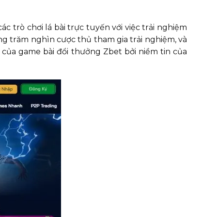
c trò chơi lá bài trực tuyến với việc trải nghiệm
g trăm nghìn cược thủ tham gia trải nghiệm, và
 của game bài đổi thưởng Zbet bởi niềm tin của