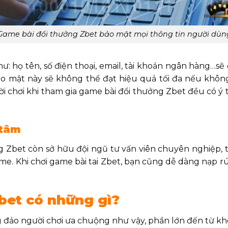
Game bài đổi thưởng Zbet bảo mật mọi thông tin người dùn
ư: họ tên, số điện thoại, email, tài khoản ngân hàng…s
 bảo mật này sẽ không thể đạt hiệu quả tối đa nếu khôn
i chơi khi tham gia game bài đổi thưởng Zbet đều có ý t
 tâm
Zbet còn sở hữu đội ngũ tư vấn viên chuyên nghiệp, tậ
me. Khi chơi game bài tai Zbet, bạn cũng dễ dàng nạp 
bet có những gì?
 đảo người chơi ưa chuộng như vậy, phần lớn đến từ kho