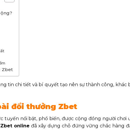
huộng?
hất
iểm
g Zbet
g tin chi tiết và bí quyết tạo nên sự thành công, khác 
bài đổi thưởng Zbet
tuyến nổi bật, phổ biến, được cộng đồng người chơi ư
Zbet online
đã xây dựng chỗ đứng vững chắc hàng đầ