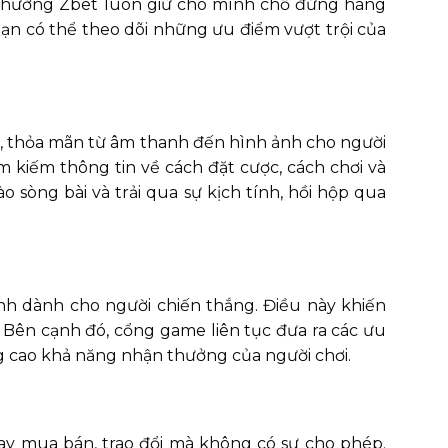
i thưởng Zbet luôn giữ cho mình chỗ đứng hàng
 bạn có thể theo dõi những ưu điểm vượt trội của
cao, thỏa mãn từ âm thanh đến hình ảnh cho người
tìm kiếm thông tin về cách đặt cược, cách chơi và
o sòng bài và trải qua sự kịch tính, hồi hộp qua
nh dành cho người chiến thắng. Điều này khiến
n. Bên cạnh đó, cổng game liên tục đưa ra các ưu
g cao khả năng nhận thưởng của người chơi.
 hay mua bán, trao đổi mà không có sự cho phép.