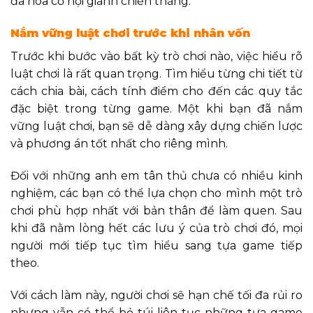
đa hóa cơ hội giành chiến thắng:
Nắm vững luật chơi trước khi nhân vốn
Trước khi bước vào bất kỳ trò chơi nào, việc hiểu rõ
luật chơi là rất quan trọng. Tìm hiểu từng chi tiết từ
cách chia bài, cách tính điểm cho đến các quy tắc
đặc biệt trong từng game. Một khi bạn đã nắm
vững luật chơi, bạn sẽ dễ dàng xây dựng chiến lược
và phương án tốt nhất cho riêng mình.
Đối với những anh em tân thủ chưa có nhiều kinh
nghiệm, các bạn có thể lựa chọn cho mình một trò
chơi phù hợp nhất với bản thân để làm quen. Sau
khi đã nằm lòng hết các lưu ý của trò chơi đó, mọi
người mới tiếp tục tìm hiểu sang tựa game tiếp
theo.
Với cách làm này, người chơi sẽ hạn chế tối đa rủi ro
nhưng vẫn có thể bỏ túi liên tục những tựa game