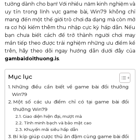
tưởng dành cho bạn! Với nhiều năm kinh nghiệm và
uy tín trong lĩnh vực game bài, Win79 không chỉ
mang đến một thế giới trò chơi đa dạng mà còn mở
ra cơ hội kiếm thêm thu nhập cực kỳ hấp dẫn. Nếu
bạn chưa biết cách để trở thành người chơi may
mắn tiếp theo được trải nghiệm những ưu điểm kể
trên, hãy theo dõi ngay hướng dẫn dưới đây của
gambaidoithuong.is
.
Mục lục
Những điều cần biết về game bài đổi thưởng
Win79
Một số các ưu điểm chỉ có tại game bài đổi
thưởng Win79
Giao diện hiện đại, mượt mà
Tính minh bạch và bảo mật cao
Khuyến mãi siêu hấp dẫn
Bí kíp giúp cược thủ ăn đậm cùng game bài đổi