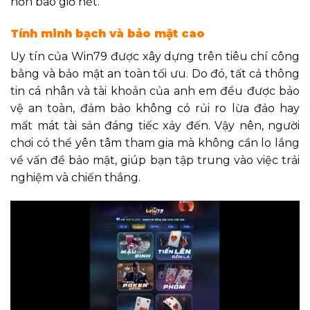
hơn bao giờ hết.
Tính minh bạch và bảo mật cao
Uy tín của Win79 được xây dựng trên tiêu chí công
bằng và bảo mật an toàn tối ưu. Do đó, tất cả thông
tin cá nhân và tài khoản của anh em đều được bảo
vệ an toàn, đảm bảo không có rủi ro lừa đảo hay
mất mát tài sản đáng tiếc xảy đến. Vậy nên, người
chơi có thể yên tâm tham gia mà không cần lo lắng
về vấn đề bảo mật, giúp bạn tập trung vào việc trải
nghiệm và chiến thắng.