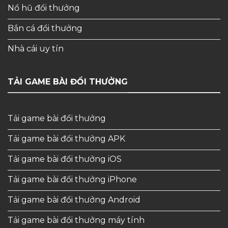
Nổ hũ đổi thưởng
Bắn cá đổi thưởng
Nhà cái uy tín
TẢI GAME BÀI ĐỔI THƯỞNG
Tải game bài đổi thưởng
Tải game bài đổi thưởng APK
Tải game bài đổi thưởng iOS
Tải game bài đổi thưởng iPhone
Tải game bài đổi thưởng Android
Tải game bài đổi thưởng máy tính