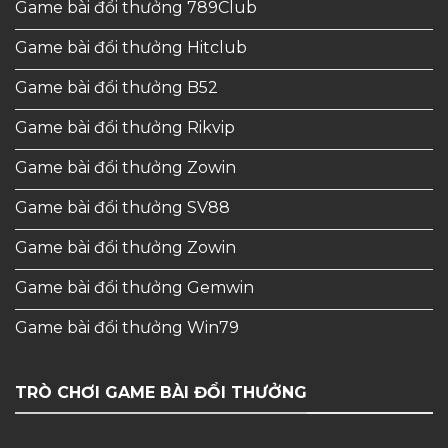
Game bài đổi thưởng 789Club
Game bài đổi thưởng Hitclub
Game bài đổi thưởng B52
Game bài đổi thưởng Rikvip
Game bài đổi thưởng Zowin
Game bài đổi thưởng SV88
Game bài đổi thưởng Zowin
Game bài đổi thưởng Gemwin
Game bài đổi thưởng Win79
TRÒ CHƠI GAME BÀI ĐỔI THƯỞNG