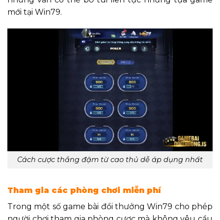
mới tại Win79.
Cách cược thắng đậm từ cao thủ dễ áp dụng nhất
Tham gia các phòng chơi miễn phí
Trong một số game bài đổi thưởng Win79 cho phép
người chơi tham gia phòng cược mà không yêu cầu