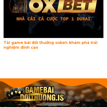
Tải game bài đổi thưởng oxbet: khám phá trải
nghiệm đỉnh cao