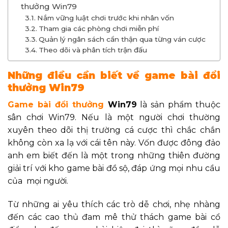
thưởng Win79
Nắm vững luật chơi trước khi nhân vốn
Tham gia các phòng chơi miễn phí
Quản lý ngân sách cẩn thận qua từng ván cược
Theo dõi và phân tích trận đấu
Những điều cần biết về game bài đổi
thưởng Win79
Game bài đổi thưởng
Win79
là sản phẩm thuộc
sân chơi Win79. Nếu là một người chơi thường
xuyên theo dõi thị trường cá cược thì chắc chắn
không còn xa lạ với cái tên này. Vốn được đông đảo
anh em biết đến là một trong những thiên đường
giải trí với kho game bài đồ sộ, đáp ứng mọi nhu cầu
của mọi người.
Từ những ai yêu thích các trò dễ chơi, nhẹ nhàng
đến các cao thủ đam mê thử thách game bài cổ