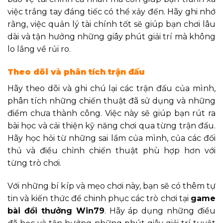
việc trắng tay đáng tiếc có thể xảy đến. Hãy ghi nhớ
rằng, việc quản lý tài chính tốt sẽ giúp bạn chơi lâu
dài và tận hưởng những giây phút giải trí mà không
lo lắng về rủi ro.
Theo dõi và phân tích trận đấu
Hãy theo dõi và ghi chú lại các trận đấu của mình,
phân tích những chiến thuật đã sử dụng và những
điểm chưa thành công. Việc này sẽ giúp bạn rút ra
bài học và cải thiện kỹ năng chơi qua từng trận đấu.
Hãy học hỏi từ những sai lầm của mình, của các đối
thủ và điều chỉnh chiến thuật phù hợp hơn với
từng trò chơi.
Với những bí kíp và mẹo chơi này, bạn sẽ có thêm tự
tin và kiến thức để chinh phục các trò chơi tại
game
bài đổi thưởng Win79
. Hãy áp dụng những điều