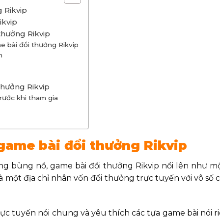
 Rikvip
ikvip
thưởng Rikvip
e bài đổi thưởng Rikvip
n
thưởng Rikvip
rước khi tham gia
game bài đổi thưởng Rikvip
ang bùng nổ, game bài đổi thưởng Rikvip nổi lên như 
là một địa chỉ nhân vốn đổi thưởng trực tuyến với vô s
rực tuyến nói chung và yêu thích các tựa game bài nói r