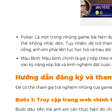
Poker: Là một trong những game bài hiện đại
thể không nhắc đến. Tuy nhiên, để trở thàn
công, anh em phải liên tục học hỏi và trau d
Mậu Binh: Mậu binh chính là gợi ý tiếp theo
vào kỹ năng xếp bài và kinh nghiệm đặt cược c
Hướng dẫn đăng ký và tham
Để có thể tham gia trải nghiệm những tựa game 
Bước 1: Truy cập trang web chính 
Bước đầu tiên mà anh em cần thực hiện đó chí