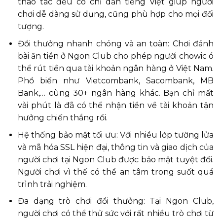
thao tác đều có chỉ dẫn tiếng Việt giúp người
chơi dễ dàng sử dụng, cũng phù hợp cho mọi đối
tượng.
Đổi thưởng nhanh chóng và an toàn: Chơi đánh
bài ăn tiền ở Ngon Club cho phép người chowic ó
thể rút tiền qua tài khoản ngân hàng ở Việt Nam.
Phổ biến như Vietcombank, Sacombank, MB
Bank,… cùng 30+ ngân hàng khác. Bạn chỉ mất
vài phút là đã có thể nhận tiền về tài khoản tận
hưởng chiến thắng rồi.
Hệ thống bảo mật tối ưu: Với nhiều lớp tường lửa
và mã hóa SSL hiện đại, thông tin và giao dịch của
người chơi tại Ngon Club được bảo mật tuyệt đối.
Người chơi vì thế có thể an tâm trong suốt quá
trình trải nghiệm.
Đa dạng trò chơi đổi thưởng: Tại Ngon Club,
người chơi có thể thử sức với rất nhiều trò chơi từ