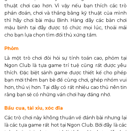
thuật chơi cao hơn. Vì vậy nếu bạn thích các trò
phán đoán, chơi và thắng bằng kỹ thuật của mình
thì hãy chơi bài mậu Binh. Hàng dãy các bàn chơi
mậu binh tại đây được tổ chức mọi lúc, thoải mái
cho bạn lựa chọn tìm đối thủ xứng tầm.
Phỏm
Là một trò chơi đòi hỏi sự tính toán cao, phỏm tại
Ngon Club là tựa game trí tuệ cũng rất được yêu
thích. Đặc biệt sảnh game được thiết kế cho phép
bạn mời thêm bạn bè để cùng chơi, ghép nhóm vui
hơn, thú vị hơn. Tại đây có rất nhiều cao thủ nên tin
rằng bạn sẽ có những ván chơi hay đáng nhớ.
Bầu cua, tài xỉu, xóc đĩa
Các trò chơi này không thuần về đánh bài nhưng lại
là các tựa game rất hot tại Ngon Club. Bởi đây là các