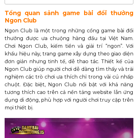
Tổng quan sảnh game bài đổi thưởng
Ngon Club
Ngon Club là một trong những cổng game bài đổi
thưởng được ưa chuộng hàng đầu tại Việt Nam.
Chơi Ngon Club, kiếm tiền và giải trí “ngon”. Với
khẩu hiệu này, trang game xây dựng theo giao diện
đơn giản nhưng tinh tế, dễ thao tác. Thiết kế của
Ngon Club giúp người chơi dễ dàng tìm thấy và trải
nghiệm các trò chơi ưa thích chỉ trong vài cú nhấp
chuột. Đặc biệt, Ngon Club nổi bật với khả năng
tương thích cao trên cả nền tảng website lẫn ứng
dụng di động, phù hợp với người chơi truy cập trên
mọi thiết bị.