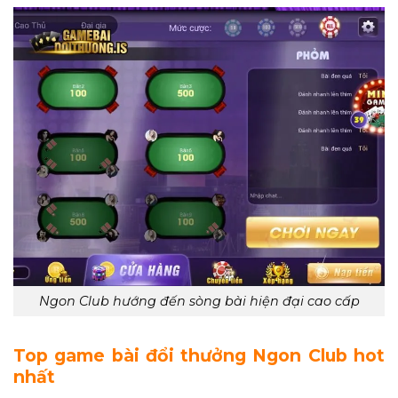
Ngon Club hướng đến sòng bài hiện đại cao cấp
Top game bài đổi thưởng Ngon Club hot
nhất