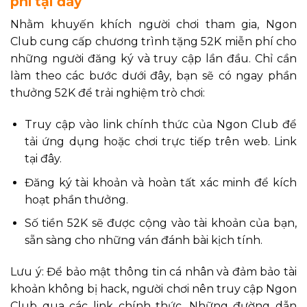
phí tại đây
Nhằm khuyến khích người chơi tham gia, Ngon
Club cung cấp chương trình tặng 52K miễn phí cho
những người đăng ký và truy cập lần đầu. Chỉ cần
làm theo các bước dưới đây, bạn sẽ có ngay phần
thưởng 52K để trải nghiệm trò chơi:
Truy cập vào link chính thức của Ngon Club để
tải ứng dụng hoặc chơi trực tiếp trên web. Link
tại đây.
Đăng ký tài khoản và hoàn tất xác minh để kích
hoạt phần thưởng.
Số tiền 52K sẽ được cộng vào tài khoản của bạn,
sẵn sàng cho những ván đánh bài kịch tính.
Lưu ý: Để bảo mật thông tin cá nhân và đảm bảo tài
khoản không bị hack, người chơi nên truy cập Ngon
Club qua các link chính thức. Những đường dẫn