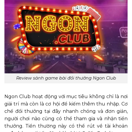
Review sảnh game bài đổi thưởng Ngon Club
Ngon Club hoạt động với mục tiêu không chỉ là nơi
giải trí mà còn là cơ hội để kiếm thêm thu nhập. Cơ
chế đổi thưởng tại đây nhanh chóng và đơn giản,
người chơi nào cũng có thể tham gia và nhận tiền
thưởng. Tiền thường này có thể rút về tài khoản