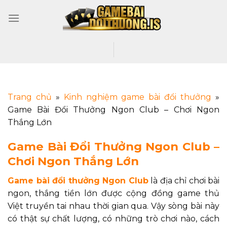
Trang chủ
»
Kinh nghiệm game bài đổi thưởng
»
Game Bài Đổi Thưởng Ngon Club – Chơi Ngon
Thắng Lớn
Game Bài Đổi Thưởng Ngon Club –
Chơi Ngon Thắng Lớn
Game bài đổi thưởng Ngon Club
là địa chỉ chơi bài
ngon, thắng tiền lớn được cộng đồng game thủ
Việt truyền tai nhau thời gian qua. Vậy sòng bài này
có thật sự chất lượng, có những trò chơi nào, cách