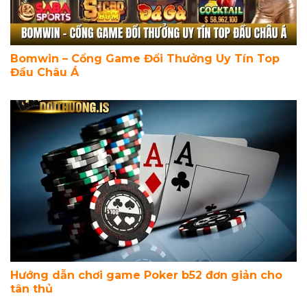
Bomwin – Cổng Game Đổi Thưởng Uy Tín Top
Đầu Châu Á
Hướng dẫn chơi game Poker b52 đơn giản cho
tân thủ