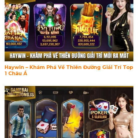
Haywin – Khám Phá Về Thiên Đường Giải Trí Top
1 Châu Á