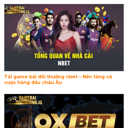
Tải game bài đổi thưởng nbet – Nền tảng cá
cược hàng đầu châu Âu