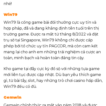
nhé!
Win79
Win79 là cổng game bài đổi thưởng cực uy tín và
hợp pháp, đã và đang khẳng định tên tuổi trên thị
trường game. Được ra mắt từ tháng 8/2022 và đặt
trụ sở tại Singapore, Win79 không chỉ được cấp
phép bởi tổ chức uy tín PAGCOR, mà còn cam kết
mang lại cho anh em những trải nghiệm cá cược an
toàn, minh bạch và hoàn toàn đáng tin cậy.
Kho game tại đây cực kỳ đồ sộ với những tựa game
mới liên tục được cập nhật. Dù bạn yêu thích game
gì, từ bài tây, slot, hay những trò chơi casino hấp dẫn,
Win79 đều có đủ.
Gemwin
Gemwin chính thức ra mắt vào năm 2018 và được