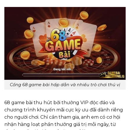
Cổng 68 game bài hấp dẫn và nhiều trò chơi thú vị
68 game bài thu hút bởi thưởng VIP độc đáo và
chương trình khuyến mãi cực kỳ ưu đãi dành riêng
cho người chơi. Chỉ cần tham gia, anh em có cơ hội
nhận hàng loạt phần thưởng giá trị mỗi ngày, từ