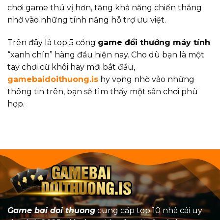
chơi game thú vị hơn, tăng khả năng chiến thắng
nhờ vào những tính năng hỗ trợ ưu việt.
Trên đây là top 5 cổng
game đổi thưởng máy tính
“xanh chín” hàng đầu hiện nay. Cho dù bạn là một
tay chơi cừ khôi hay mới bắt đầu,
gamebaidoithuong.is
hy vọng nhờ vào những
thông tin trên, bạn sẽ tìm thấy một sân chơi phù
hợp.
Game bai doi thuong
cung cấp top 10 nhà cái uy