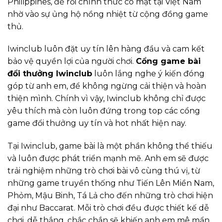
Philippines, để rồi chính thức có mặt tại Việt Nam
nhờ vào sự ủng hộ nồng nhiệt từ cộng đồng game
thủ.
Iwinclub luôn đặt uy tín lên hàng đầu và cam kết
bảo vệ quyền lợi của người chơi.
Cổng game bài
đổi thưởng Iwinclub
luôn lắng nghe ý kiến đóng
góp từ anh em, để không ngừng cải thiện và hoàn
thiện mình. Chính vì vậy, Iwinclub không chỉ được
yêu thích mà còn luôn đứng trong top các cổng
game đổi thưởng uy tín và hot nhất hiện nay.
Tại Iwinclub, game bài là một phần không thể thiếu
và luôn được phát triển mạnh mẽ. Anh em sẽ được
trải nghiệm những trò chơi bài vô cùng thú vị, từ
những game truyền thống như Tiến Lên Miền Nam,
Phỏm, Mậu Binh, Tá Lả cho đến những trò chơi hiện
đại như Baccarat. Mỗi trò chơi đều được thiết kế dễ
chơi, dễ thắng, chắc chắn sẽ khiến anh em mê mẩn.