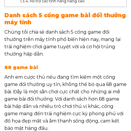
Hỗ trợ các tính năng nâng cao
Danh sách 5 cổng game bài đổi thưởng
máy tính
Chúng tôi chia sẻ danh sách 5 cổng game đổi
thưởng trên máy tính phổ biến hiện nay, mang lại
trải nghiệm chơi game tuyệt vời và cơ hội trúng
thưởng hấp dẫn:
68 game bài
Anh em cược thủ nếu đang tìm kiếm một cổng
game đổi thưởng uy tín, không thể bỏ qua 68 game
bài. Đây là một sân chơi cực chất cho những ai mê
game bài đổi thưởng. Với danh sách hơn 68 game
bài hấp dẫn và nhiều trò chơi thú vị khác, cổng
game mang đến trải nghiệm cực kỳ phong phú với
đồ họa đẹp mắt và âm thanh sống động, cam kết
bảo mật hàng đầu.