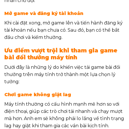
nhẫn chờ đợi.
Mở game và đăng ký tài khoản
Khi cài đặt xong, mở game lên và tiến hành đăng ký
tài khoản nếu bạn chưa có. Sau đó, bạn có thể bắt
đầu chơi và kiếm thưởng.
Ưu điểm vượt trội khi tham gia game
bài đổi thưởng máy tính
Dưới đây là những lý do khiến việc tải game bài đổi
thưởng trên máy tính trở thành một lựa chọn lý
tưởng:
Chơi game không giật lag
Máy tính thường có cấu hình mạnh mẽ hơn so với
điện thoại, giúp các trò chơi tải nhanh và chạy mượt
mà hơn. Anh em sẽ không phải lo lắng về tình trạng
lag hay giật khi tham gia các ván bài kịch tính.