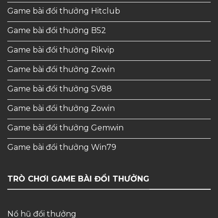
Game bài đổi thưởng Hitclub
Game bài đổi thưởng B52
Game bài đổi thưởng Rikvip
Game bài đổi thưởng Zowin
Game bài đổi thưởng SV88
Game bài đổi thưởng Zowin
Game bài đổi thưởng Gemwin
Game bài đổi thưởng Win79
TRÒ CHƠI GAME BÀI ĐỔI THƯỞNG
Nổ hũ đổi thưởng