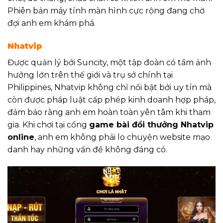
Phiên bản máy tính màn hình cực rộng đang chờ
đợi anh em khám phá.
Nhatvip
Được quản lý bởi Suncity, một tập đoàn có tầm ảnh
hưởng lớn trên thế giới và trụ sở chính tại
Philippines, Nhatvip không chỉ nổi bật bởi uy tín mà
còn được pháp luật cấp phép kinh doanh hợp pháp,
đảm bảo rằng anh em hoàn toàn yên tâm khi tham
gia. Khi chơi tại cổng
game bài đổi thưởng Nhatvip
online
, anh em không phải lo chuyện website mạo
danh hay những vấn đề không đáng có.