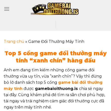
Trang chủ
»
Game Đổi Thưởng Máy Tính
Top 5 cổng game đổi thưởng máy
tính “xanh chín” hàng đầu
Anh em đang tìm kiếm những cổng game đổi
thưởng vừa uy tín, vừa “xanh chín”? Vậy thì đừng
bỏ lỡ danh sách top 5 cổng
game bài đổi thưởng
máy tính
được
gamebaioithuong.is
chia sẻ ngay
tại đây. Cùng khám phá để tìm ra sân chơi phù hợp,
tải ngay và trải nghiệm cảm giác đổi thưởng cực đã
ngay trên máy tính nhé.