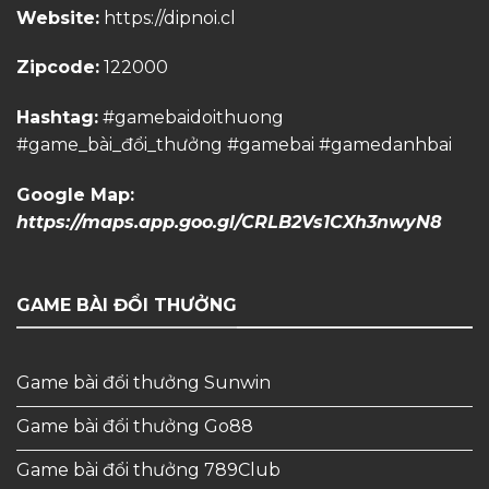
Website:
https://dipnoi.cl
Zipcode:
122000
Hashtag:
#gamebaidoithuong
#game_bài_đổi_thưởng #gamebai #gamedanhbai
Google Map:
https://maps.app.goo.gl/CRLB2Vs1CXh3nwyN8
GAME BÀI ĐỔI THƯỞNG
Game bài đổi thưởng Sunwin
Game bài đổi thưởng Go88
Game bài đổi thưởng 789Club