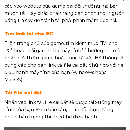
cập vào website của game bài đổi thưởng mà bạn
muốn tải. Hãy chắc chắn rằng bạn chọn một nguồn
đáng tin cậy để tránh tải phải phần mềm độc hại.
Tìm link tải cho PC
Trên trang chủ của game, tìm kiếm mục “Tải cho
PC” hoặc “Tải game cho máy tính” (thường sẽ có ở
phần giới thiệu game hoặc mục tải về). Hệ thống sẽ
cung cấp cho bạn link tải file cài đặt phù hợp với hệ
điều hành máy tính của bạn (Windows hoặc
MacOS).
Tải file cài đặt
Nhấn vào link tải, file cài đặt sẽ được tải xuống máy
tính của bạn. Đảm bảo rằng bạn đã chọn đúng
phiên bản tương thích với hệ điều hành.