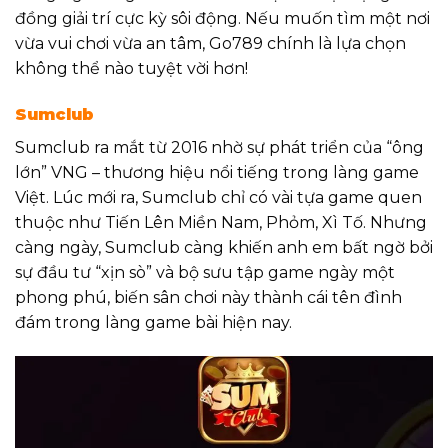
đồng giải trí cực kỳ sôi động. Nếu muốn tìm một nơi
vừa vui chơi vừa an tâm, Go789 chính là lựa chọn
không thể nào tuyệt vời hơn!
Sumclub
Sumclub ra mắt từ 2016 nhờ sự phát triển của “ông
lớn” VNG – thương hiệu nổi tiếng trong làng game
Việt. Lúc mới ra, Sumclub chỉ có vài tựa game quen
thuộc như Tiến Lên Miền Nam, Phỏm, Xì Tố. Nhưng
càng ngày, Sumclub càng khiến anh em bất ngờ bởi
sự đầu tư “xịn sò” và bộ sưu tập game ngày một
phong phú, biến sân chơi này thành cái tên đình
đám trong làng game bài hiện nay.