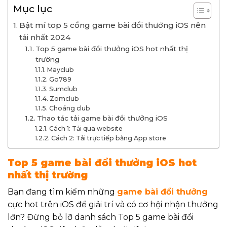
Mục lục
Bật mí top 5 cổng game bài đổi thưởng iOS nên
tải nhất 2024
Top 5 game bài đổi thưởng iOS hot nhất thị
trường
Mayclub
Go789
Sumclub
Zomclub
Choáng club
Thao tác tải game bài đổi thưởng iOS
Cách 1: Tải qua website
Cách 2: Tải trực tiếp bằng App store
Top 5 game bài đổi thưởng iOS hot
nhất thị trường
Bạn đang tìm kiếm những
game bài đổi thưởng
cực hot trên iOS để giải trí và có cơ hội nhận thưởng
lớn? Đừng bỏ lỡ danh sách Top 5 game bài đổi