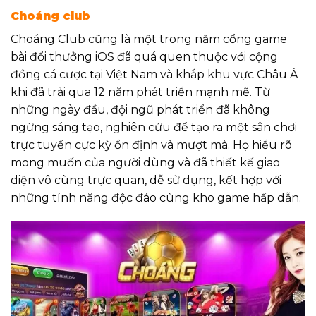
Choáng club
Choáng Club cũng là một trong năm cổng game
bài đổi thưởng iOS đã quá quen thuộc với cộng
đồng cá cược tại Việt Nam và khắp khu vực Châu Á
khi đã trải qua 12 năm phát triển mạnh mẽ. Từ
những ngày đầu, đội ngũ phát triển đã không
ngừng sáng tạo, nghiên cứu để tạo ra một sân chơi
trực tuyến cực kỳ ổn định và mượt mà. Họ hiểu rõ
mong muốn của người dùng và đã thiết kế giao
diện vô cùng trực quan, dễ sử dụng, kết hợp với
những tính năng độc đáo cùng kho game hấp dẫn.