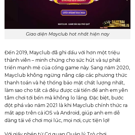
Giao diện Mayclub hot nhất hiện nay
Đến 2019, Mayclub đã ghi dấu với hơn một triệu
thành viên – minh chứng cho sức hút và sự phát
triển mạnh mẽ của cổng game này. Sang năm 2020,
Mayclub không ngừng nâng cấp các phương thức
thanh toán và hệ thống bảo mật chất lượng nhất,
làm sao cho tất cả đều được cải tiến để anh em yên
tâm chơi tới bến mà không lo lắng. Đặc biệt, bước
đột phá vào năm 2021 là khi Mayclub chính thức ra
mắt app trên cả iOS và Android, giúp anh em dễ
dàng tải về chơi mọi lúc, mọi nơi, cực tiện lợi!
Với giấy phép từ Cơ quan Quản lý Trò chơi