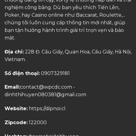
nghiệm công bằng. Dù bạn yêu thích Tiến Lên,
Poker, hay Casino online như Baccarat, Roulette,...
chúng tôi luôn cung cấp thông tin mới nhất, giúp
bạn tận hưởng hành trình giải trí trọn vẹn và bảo
mật.
Địa chỉ:
228 Đ. Cầu Giấy, Quan Hoa, Cầu Giấy, Hà Nội,
Vietnam.
Số điện thoại:
0907329181
Email:
contact@wpcdc.com
-
dinhthihuyen080381@gmail.com
Website:
https://dipnoi.cl
Zipcode:
122000