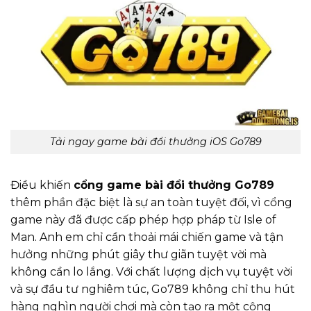
Tải ngay game bài đổi thưởng iOS Go789
Điều khiến
cổng game bài đổi thưởng Go789
thêm phần đặc biệt là sự an toàn tuyệt đối, vì cổng
game này đã được cấp phép hợp pháp từ Isle of
Man. Anh em chỉ cần thoải mái chiến game và tận
hưởng những phút giây thư giãn tuyệt vời mà
không cần lo lắng. Với chất lượng dịch vụ tuyệt vời
và sự đầu tư nghiêm túc, Go789 không chỉ thu hút
hàng nghìn người chơi mà còn tạo ra một cộng