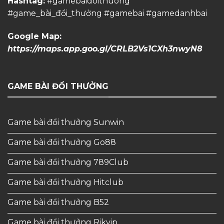
Hashtag:
#gamebaidoithuong
#game_bài_đổi_thưởng #gamebai #gamedanhbai
Google Map:
https://maps.app.goo.gl/CRLB2Vs1CXh3nwyN8
GAME BÀI ĐỔI THƯỞNG
Game bài đổi thưởng Sunwin
Game bài đổi thưởng Go88
Game bài đổi thưởng 789Club
Game bài đổi thưởng Hitclub
Game bài đổi thưởng B52
Game bài đổi thưởng Rikvip