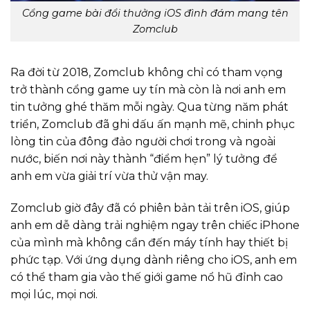
Cổng game bài đổi thưởng iOS đình đám mang tên
Zomclub
Ra đời từ 2018, Zomclub không chỉ có tham vọng
trở thành cổng game uy tín mà còn là nơi anh em
tin tưởng ghé thăm mỗi ngày. Qua từng năm phát
triển, Zomclub đã ghi dấu ấn mạnh mẽ, chinh phục
lòng tin của đông đảo người chơi trong và ngoài
nước, biến nơi này thành “điểm hẹn” lý tưởng để
anh em vừa giải trí vừa thử vận may.
Zomclub giờ đây đã có phiên bản tải trên iOS, giúp
anh em dễ dàng trải nghiệm ngay trên chiếc iPhone
của mình mà không cần đến máy tính hay thiết bị
phức tạp. Với ứng dụng dành riêng cho iOS, anh em
có thể tham gia vào thế giới game nổ hũ đỉnh cao
mọi lúc, mọi nơi.