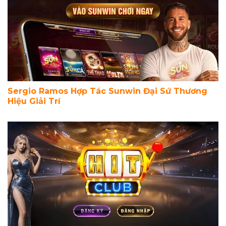
Sergio Ramos Hợp Tác Sunwin Đại Sứ Thương
Hiệu Giải Trí