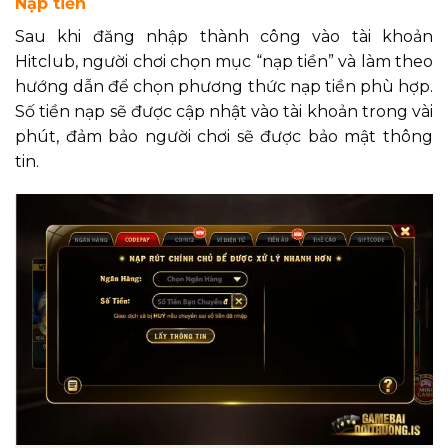
Nạp tiền
Sau khi đăng nhập thành công vào tài khoản
Hitclub, người chơi chọn mục “nạp tiền” và làm theo
hướng dẫn để chọn phương thức nạp tiền phù hợp.
Số tiền nạp sẽ được cập nhật vào tài khoản trong vài
phút, đảm bảo người chơi sẽ được bảo mật thông
tin.