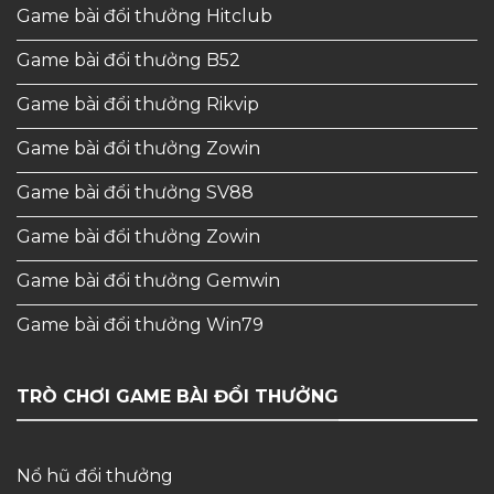
Game bài đổi thưởng Hitclub
Game bài đổi thưởng B52
Game bài đổi thưởng Rikvip
Game bài đổi thưởng Zowin
Game bài đổi thưởng SV88
Game bài đổi thưởng Zowin
Game bài đổi thưởng Gemwin
Game bài đổi thưởng Win79
TRÒ CHƠI GAME BÀI ĐỔI THƯỞNG
Nổ hũ đổi thưởng