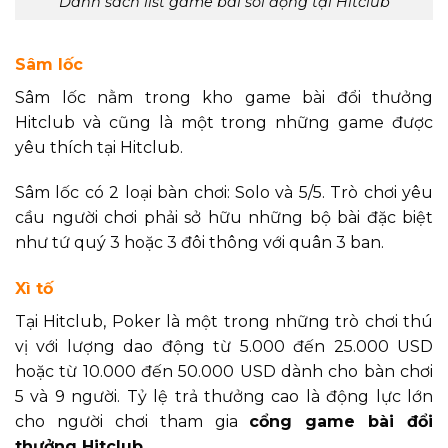
Danh sách list game bài sôi động tại Hitclub
Sâm lốc
Sâm lốc nằm trong kho game bài đổi thưởng
Hitclub và cũng là một trong những game được
yêu thích tại Hitclub.
Sâm lốc có 2 loại bàn chơi: Solo và 5/5. Trò chơi yêu
cầu người chơi phải sở hữu những bộ bài đặc biệt
như tứ quý 3 hoặc 3 đôi thông với quân 3 ban.
Xì tố
Tại Hitclub, Poker là một trong những trò chơi thú
vị với lượng dao động từ 5.000 đến 25.000 USD
hoặc từ 10.000 đến 50.000 USD dành cho bàn chơi
5 và 9 người. Tỷ lệ trả thưởng cao là động lực lớn
cho người chơi tham gia
cổng game bài đổi
thưởng Hitclub
.