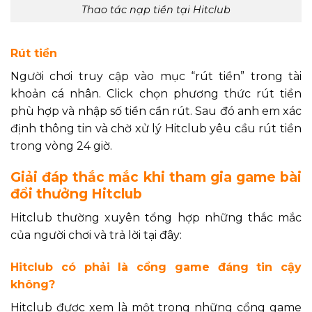
Thao tác nạp tiền tại Hitclub
Rút tiền
Người chơi truy cập vào mục “rút tiền” trong tài
khoản cá nhân. Click chọn phương thức rút tiền
phù hợp và nhập số tiền cần rút. Sau đó anh em xác
định thông tin và chờ xử lý Hitclub yêu cầu rút tiền
trong vòng 24 giờ.
Giải đáp thắc mắc khi tham gia game bài
đổi thưởng Hitclub
Hitclub thường xuyên tổng hợp những thắc mắc
của người chơi và trả lời tại đây:
Hitclub có phải là cổng game đáng tin cậy
không?
Hitclub được xem là một trong những cổng game