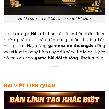
Nhiều sự kiện nổi bật diễn ra tại Hitclub
Khi tham gia Hitclub, bạn sẽ có cơ hội nhận được
nhiều phần quà hấp dẫn cùng phần thưởng tiền
mặt giá trị. Hãy cùng
gamebaidoithuong.is
đăng
ký tài khoản ngay hôm nay để không bỏ lỡ bất kỳ cơ
hội nào khi chơi
game bài đổi thưởng Hitclub
nhé.
BÀI VIẾT LIÊN QUAN