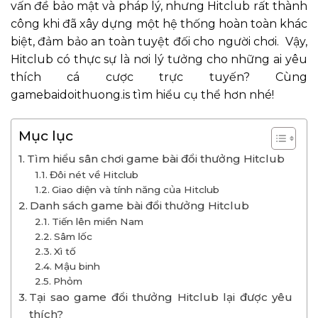
vấn đề bảo mật và pháp lý, nhưng Hitclub rất thành
công khi đã xây dựng một hệ thống hoàn toàn khác
biệt, đảm bảo an toàn tuyệt đối cho người chơi. Vậy,
Hitclub có thực sự là nơi lý tưởng cho những ai yêu
thích cá cược trực tuyến? Cùng
gamebaidoithuong.is tìm hiểu cụ thể hơn nhé!
Mục lục
Tìm hiểu sân chơi game bài đổi thưởng Hitclub
Đôi nét về Hitclub
Giao diện và tính năng của Hitclub
Danh sách game bài đổi thưởng Hitclub
Tiến lên miền Nam
Sâm lốc
Xì tố
Mậu binh
Phỏm
Tại sao game đổi thưởng Hitclub lại được yêu
thích?