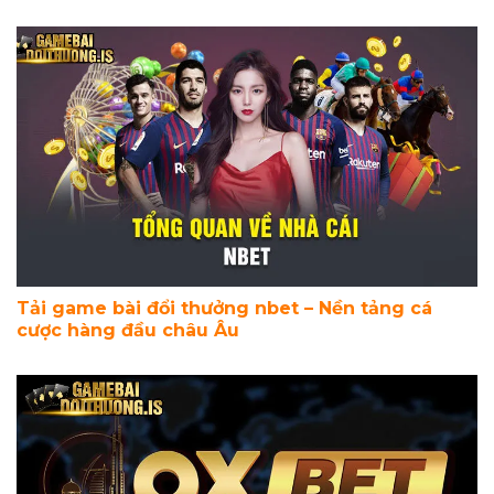
Tải game bài đổi thưởng nbet – Nền tảng cá
cược hàng đầu châu Âu