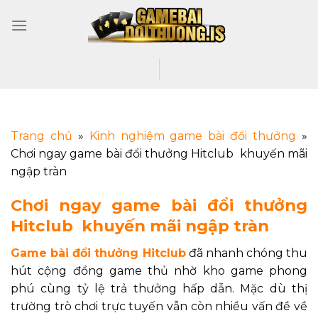
Trang chủ
»
Kinh nghiệm game bài đổi thưởng
»
Chơi ngay game bài đổi thưởng Hitclub khuyến mãi
ngập tràn
Chơi ngay game bài đổi thưởng
Hitclub khuyến mãi ngập tràn
Game bài đổi thưởng Hitclub
đã nhanh chóng thu
hút cộng đồng game thủ nhờ kho game phong
phú cùng tỷ lệ trả thưởng hấp dẫn. Mặc dù thị
trường trò chơi trực tuyến vẫn còn nhiều vấn đề về