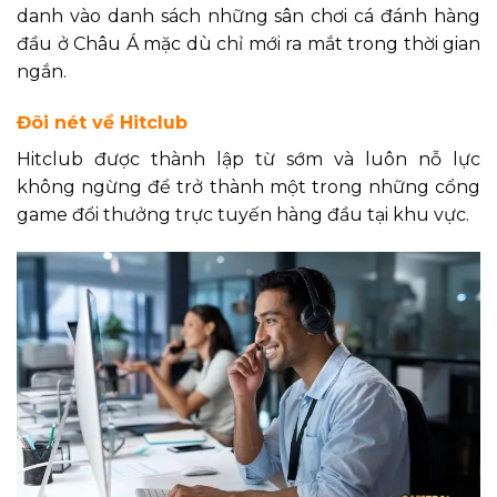
danh vào danh sách những sân chơi cá đánh hàng
đầu ở Châu Á mặc dù chỉ mới ra mắt trong thời gian
ngắn.
Đôi nét về Hitclub
Hitclub được thành lập từ sớm và luôn nỗ lực
không ngừng để trở thành một trong những cổng
game đổi thưởng trực tuyến hàng đầu tại khu vực.