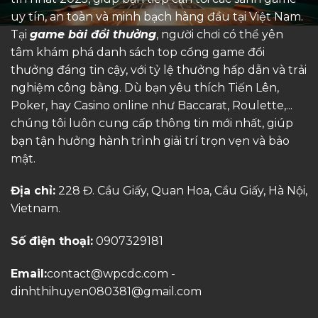
uy tín, an toàn và minh bạch hàng đầu tại Việt Nam.
Tại
game bài đổi thưởng
, người chơi có thể yên
tâm khám phá danh sách top cổng game đổi
thưởng đáng tin cậy, với tỷ lệ thưởng hấp dẫn và trải
nghiệm công bằng. Dù bạn yêu thích Tiến Lên,
Poker, hay Casino online như Baccarat, Roulette,...
chúng tôi luôn cung cấp thông tin mới nhất, giúp
bạn tận hưởng hành trình giải trí trọn vẹn và bảo
mật.
Địa chỉ:
228 Đ. Cầu Giấy, Quan Hoa, Cầu Giấy, Hà Nội,
Vietnam.
Số điện thoại:
0907329181
Email:
contact@wpcdc.com
-
dinhthihuyen080381@gmail.com