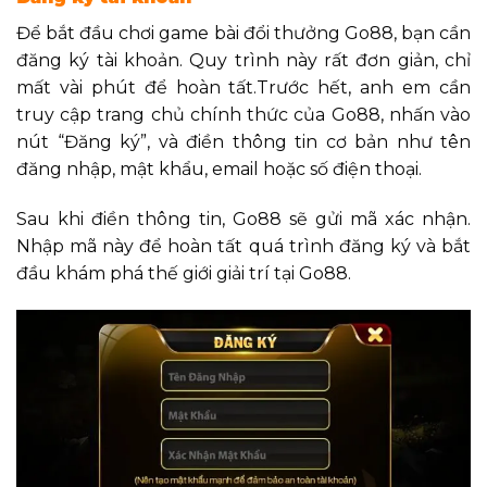
Để bắt đầu chơi game bài đổi thưởng Go88, bạn cần
đăng ký tài khoản. Quy trình này rất đơn giản, chỉ
mất vài phút để hoàn tất.Trước hết, anh em cần
truy cập trang chủ chính thức của Go88, nhấn vào
nút “Đăng ký”, và điền thông tin cơ bản như tên
đăng nhập, mật khẩu, email hoặc số điện thoại.
Sau khi điền thông tin, Go88 sẽ gửi mã xác nhận.
Nhập mã này để hoàn tất quá trình đăng ký và bắt
đầu khám phá thế giới giải trí tại Go88.