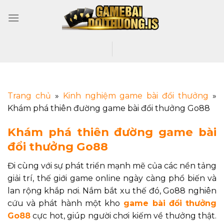
Trang chủ
»
Kinh nghiệm game bài đổi thưởng
»
Khám phá thiên đường game bài đổi thưởng Go88
Khám phá thiên đường game bài
đổi thưởng Go88
Đi cùng với sự phát triển mạnh mẽ của các nền tảng
giải trí, thế giới game online ngày càng phổ biến và
lan rộng khắp nơi. Nắm bắt xu thế đó, Go88 nghiên
cứu và phát hành một kho
game bài đổi thưởng
Go88
cực hot, giúp người chơi kiếm về thưởng thật.