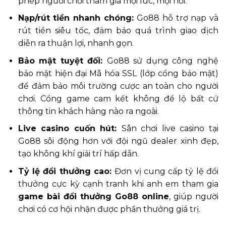
phép người chơi tham gia mọi lúc, mọi nơi.
Nạp/rút tiền nhanh chóng:
Go88 hỗ trợ nạp và
rút tiền siêu tốc, đảm bảo quá trình giao dịch
diễn ra thuận lợi, nhanh gọn.
Bảo mật tuyệt đối:
Go88 sử dụng công nghệ
bảo mật hiện đại Mã hóa SSL (lớp cổng bảo mật)
để đảm bảo môi trường cược an toàn cho người
chơi. Cổng game cam kết không để lộ bất cứ
thông tin khách hàng nào ra ngoài.
Live casino cuốn hút:
Sân chơi live casino tại
Go88 sôi động hơn với đội ngũ dealer xinh đẹp,
tạo không khí giải trí hấp dẫn.
Tỷ lệ đổi thưởng cao:
Đơn vị cung cấp tỷ lệ đổi
thưởng cực kỳ cạnh tranh khi anh em tham gia
game bài đổi thưởng Go88 online
, giúp người
chơi có cơ hội nhận được phần thưởng giá trị.