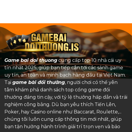
Game bai doi thuong
cung cấp top 10 nhà cái uy
tín nhất 2025, giúp bạn tiếp cận tới các sảnh game
uy tín, an toàn và minh bạch hàng đầu tại Việt Nam.
Tại
game bài đổi thưởng
, người chơi có thể yên
tâm khám phá danh sách top cổng game đổi
thưởng đáng tin cậy, với tỷ lệ thưởng hấp dẫn và trải
nghiệm công bằng. Dù bạn yêu thích Tiến Lên,
Poker, hay Casino online như Baccarat, Roulette,...
chúng tôi luôn cung cấp thông tin mới nhất, giúp
bạn tận hưởng hành trình giải trí trọn vẹn và bảo