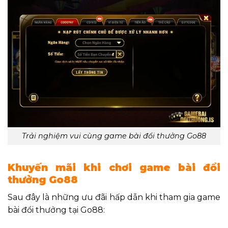
Trải nghiệm vui cùng game bài đổi thưởng Go88
Khuyến mãi khi chơi game bài đổi
thưởng Go88
Sau đây là những ưu đãi hấp dẫn khi tham gia game
bài đổi thưởng tại Go88: