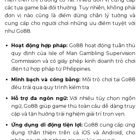
các tựa game bài đổi thưởng. Tuy nhiên, không phải
đơn vị nào cũng là điểm dừng chân lý tưởng và
cung cấp cho người chơi những ưu điểm tuyệt vời
như Go88.
Hoạt động hợp pháp:
Go88 hoạt động tuân thủ
quy định của Isle of Man Gambling Supervision
Commission và có giấy phép kinh doanh trò chơi
điện tử hợp pháp từ Philippines.
Minh bạch và công bằng:
Mỗi trò chơi tại Go88
đều trải qua quy trình kiểm tra
Hỗ trợ đa ngôn ngữ:
Với nhiều tùy chọn ngôn
ngữ, Go88 giúp game thủ toàn cầu dễ dàng truy
cập và tận hưởng trải nghiệm giải trí trọn vẹn.
Ứng dụng di động tiện lợi:
Go88 cung cấp ứng
dụng thân thiện trên cả iOS và Android, cho