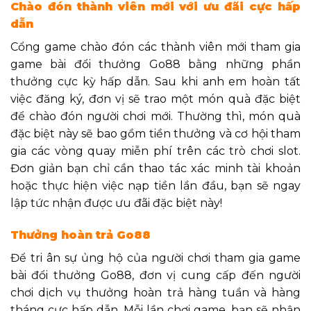
Chào đón thành viên mới với ưu đãi cực hấp
dẫn
Cổng game chào đón các thành viên mới tham gia
game bài đổi thưởng Go88 bằng những phần
thưởng cực kỳ hấp dẫn. Sau khi anh em hoàn tất
việc đăng ký, đơn vị sẽ trao một món quà đặc biệt
để chào đón người chơi mới. Thường thì, món quà
đặc biệt này sẽ bao gồm tiền thưởng và cơ hội tham
gia các vòng quay miễn phí trên các trò chơi slot.
Đơn giản bạn chỉ cần thao tác xác minh tài khoản
hoặc thực hiện việc nạp tiền lần đầu, bạn sẽ ngay
lập tức nhận được ưu đãi đặc biệt này!
Thưởng hoàn trả Go88
Để tri ân sự ủng hộ của người chơi tham gia game
bài đổi thưởng Go88, đơn vị cung cấp đến người
chơi dịch vụ thưởng hoàn trả hàng tuần và hàng
tháng cực hấp dẫn. Mỗi lần chơi game, bạn sẽ nhận