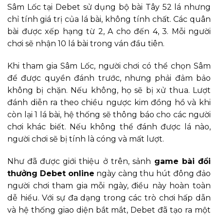
Sâm Lốc tại Debet sử dụng bộ bài Tây 52 lá nhưng
chỉ tính giá trị của lá bài, không tính chất. Các quân
bài được xếp hạng từ 2, A cho đến 4, 3. Mỗi người
chơi sẽ nhận 10 lá bài trong ván đầu tiên.
Khi tham gia Sâm Lốc, người chơi có thể chọn Sâm
để được quyền đánh trước, nhưng phải đảm bảo
không bị chặn. Nếu không, họ sẽ bị xử thua. Lượt
đánh diễn ra theo chiều ngược kim đồng hồ và khi
còn lại 1 lá bài, hệ thống sẽ thông báo cho các người
chơi khác biết. Nếu không thể đánh được lá nào,
người chơi sẽ bị tính là cóng và mất lượt.
Như đã được giới thiệu ở trên, sảnh
game bài đổi
thưởng Debet
online
ngày càng thu hút đông đảo
người chơi tham gia mỗi ngày, điều này hoàn toàn
dễ hiểu. Với sự đa dạng trong các trò chơi hấp dẫn
và hệ thống giao diện bắt mắt, Debet đã tạo ra một