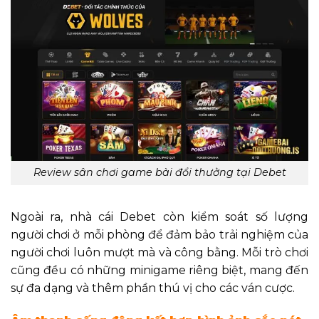
Review sân chơi game bài đổi thưởng tại Debet
Ngoài ra, nhà cái Debet còn kiểm soát số lượng
người chơi ở mỗi phòng để đảm bảo trải nghiệm của
người chơi luôn mượt mà và công bằng. Mỗi trò chơi
cũng đều có những minigame riêng biệt, mang đến
sự đa dạng và thêm phần thú vị cho các ván cược.