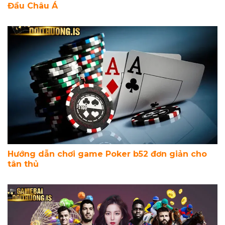
Đầu Châu Á
Hướng dẫn chơi game Poker b52 đơn giản cho
tân thủ