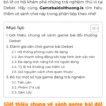
bỏ lỡ cơ hội khám phá những trải nghiệm thú vị tại
Debet. Hãy cùng
Gamebaidoithuong.is
tìm hiểu
thêm về sảnh chơi này trong phần tiếp theo nhé!
Mục lục
Giới thiệu chung về sảnh game bài đổi thưởng
Debet
Đánh giá sân chơi game bài Debet
Hệ thống phòng cược đa dạng
Âm thanh sống động kết hợp hình ảnh sắc nét
Đa dạng tính năng hỗ trợ người dùng
Tỷ lệ trả thưởng cao hiếm có
Giữ nguyên cách chơi quen thuộc
Bỏ túi một số tựa game đáng trải nghiệm
Tiến Lên
Phỏm (Tá Lả)
Sâm Lốc
Giới thiệu chung về sảnh game bài đổi