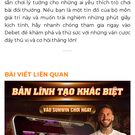
sân chơi lý tưởng cho những ai yêu thích trò chơi
bài đổi thưởng. Nếu bạn là một tín đồ của bộ môn
giải trí này và muốn trải nghiệm những phút giây
kịch tính, hãy nhanh chóng tham gia ngay vào
Debet để khám phá và thử sức với những ván cược
đầy thú vị và cơ hội thắng lớn!
BÀI VIẾT LIÊN QUAN