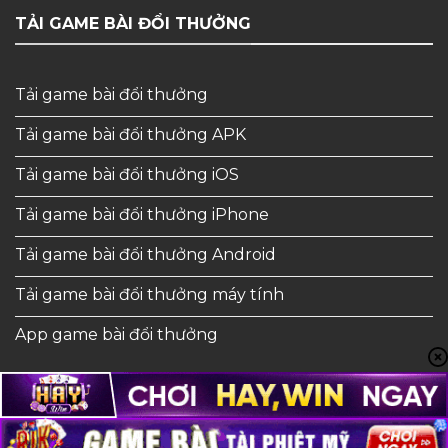
TẢI GAME BÀI ĐỔI THƯỞNG
Tải game bài đổi thưởng
Tải game bài đổi thưởng APK
Tải game bài đổi thưởng iOS
Tải game bài đổi thưởng iPhone
Tải game bài đổi thưởng Android
Tải game bài đổi thưởng máy tính
App game bài đổi thưởng
Copyright 2026 ©
Gamebaidoithuong.is