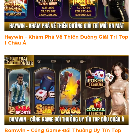
Haywin – Khám Phá Về Thiên Đường Giải Trí Top
1 Châu Á
Bomwin – Cổng Game Đổi Thưởng Uy Tín Top