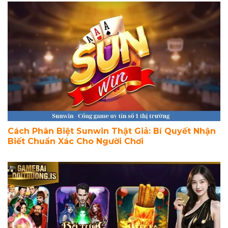
Cách Phân Biệt Sunwin Thật Giả: Bí Quyết Nhận
Biết Chuẩn Xác Cho Người Chơi