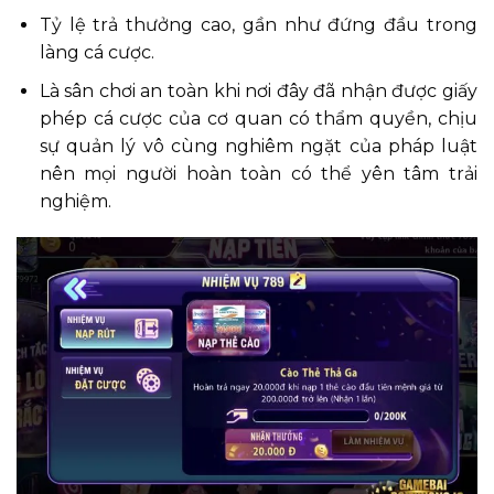
Tỷ lệ trả thưởng cao, gần như đứng đầu trong
làng cá cược.
Là sân chơi an toàn khi nơi đây đã nhận được giấy
phép cá cược của cơ quan có thẩm quyền, chịu
sự quản lý vô cùng nghiêm ngặt của pháp luật
nên mọi người hoàn toàn có thể yên tâm trải
nghiệm.