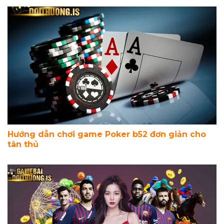
Hướng dẫn chơi game Poker b52 đơn giản cho
tân thủ