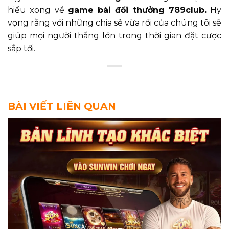
hiểu xong về
game bài đổi thưởng 789club.
Hy
vọng rằng với những chia sẻ vừa rồi của chúng tôi sẽ
giúp mọi người thắng lớn trong thời gian đặt cược
sắp tới.
BÀI VIẾT LIÊN QUAN