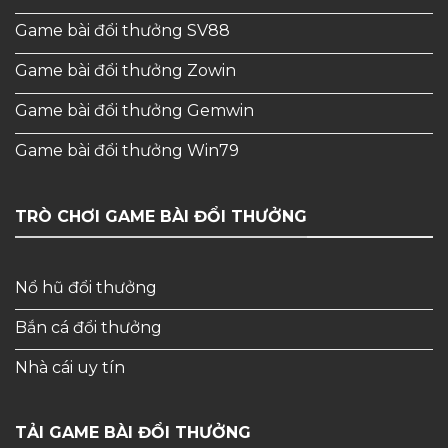
Game bài đổi thưởng SV88
Game bài đổi thưởng Zowin
Game bài đổi thưởng Gemwin
Game bài đổi thưởng Win79
TRÒ CHƠI GAME BÀI ĐỔI THƯỞNG
Nổ hũ đổi thưởng
Bắn cá đổi thưởng
Nhà cái uy tín
TẢI GAME BÀI ĐỔI THƯỞNG