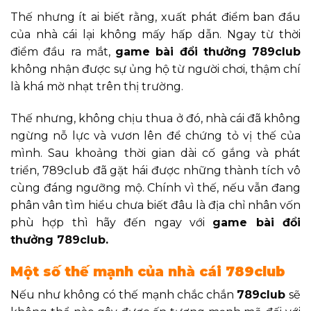
Thế nhưng ít ai biết rằng, xuất phát điểm ban đầu
của nhà cái lại không mấy hấp dẫn. Ngay từ thời
điểm đầu ra mắt,
game bài đổi thưởng 789club
không nhận được sự ủng hộ từ người chơi, thậm chí
là khá mờ nhạt trên thị trường.
Thế nhưng, không chịu thua ở đó, nhà cái đã không
ngừng nỗ lực và vươn lên để chứng tỏ vị thế của
mình. Sau khoảng thời gian dài cố gắng và phát
triển, 789club đã gặt hái được những thành tích vô
cùng đáng ngưỡng mộ. Chính vì thế, nếu vẫn đang
phân vân tìm hiểu chưa biết đâu là địa chỉ nhân vốn
phù hợp thì hãy đến ngay với
game bài đổi
thưởng 789club.
Một số thế mạnh của nhà cái 789club
Nếu như không có thế mạnh chắc chắn
789club
sẽ