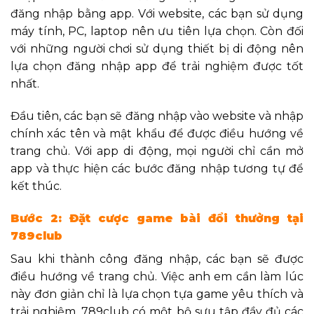
đăng nhập bằng app. Với website, các bạn sử dụng
máy tính, PC, laptop nên ưu tiên lựa chọn. Còn đối
với những người chơi sử dụng thiết bị di động nên
lựa chọn đăng nhập app để trải nghiệm được tốt
nhất.
Đầu tiên, các bạn sẽ đăng nhập vào website và nhập
chính xác tên và mật khẩu để được điều hướng về
trang chủ. Với app di động, mọi người chỉ cần mở
app và thực hiện các bước đăng nhập tương tự để
kết thúc.
Bước 2: Đặt cược game bài đổi thưởng tại
789club
Sau khi thành công đăng nhập, các bạn sẽ được
điều hướng về trang chủ. Việc anh em cần làm lúc
này đơn giản chỉ là lựa chọn tựa game yêu thích và
trải nghiệm. 789club có một bộ sưu tập đầy đủ các