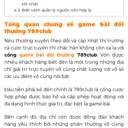
tốt nhất
Biết cách quản lý nguồn vốn hợp lý
Tổng quan chung về game bài đổi
thưởng 789club
Nếu thường xuyên theo dõi và cập nhật thị trường
cá cược trực tuyến thì chắc hẳn không còn xa lạ với
cổng
game bài đổi thưởng
789club
. Vốn được
nhiều khách hàng biết đến là một trong những địa
chỉ giải trí trực tuyến vô cùng chất lượng với vô số
các ưu điểm vô cùng nổi bật.
Đầu tiên phải kể đến chính là 789club là cổng cược
hợp pháp được bảo hộ và cấp phép hoạt động với
đa dạng hình thức giải trí, đặc biệt là game bài.
Bên cạnh đó, địa chỉ còn được đông đảo khách
hàng yêu thích bởi những phần thưởng vô cùng