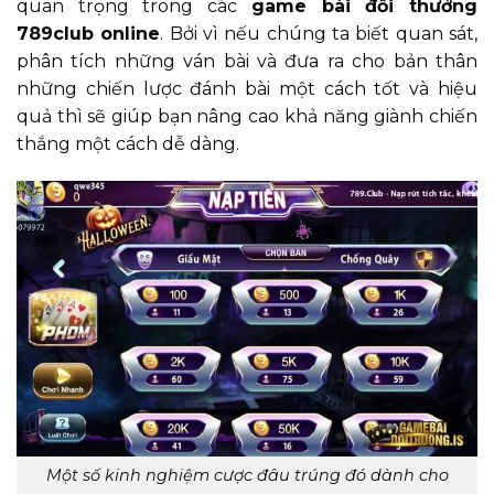
quan trọng trong các
game bài đổi thưởng
789club online
. Bởi vì nếu chúng ta biết quan sát,
phân tích những ván bài và đưa ra cho bản thân
những chiến lược đánh bài một cách tốt và hiệu
quả thì sẽ giúp bạn nâng cao khả năng giành chiến
thắng một cách dễ dàng.
Một số kinh nghiệm cược đâu trúng đó dành cho