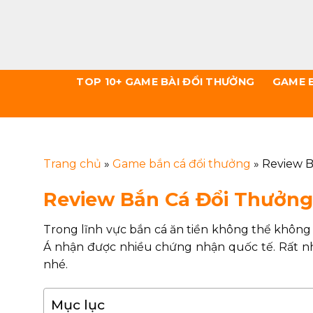
TOP 10+ GAME BÀI ĐỔI THƯỞNG
GAME 
Trang chủ
»
Game bắn cá đổi thưởng
»
Review 
Review Bắn Cá Đổi Thưởn
Trong lĩnh vực bắn cá ăn tiền không thể không
Á nhận được nhiều chứng nhận quốc tế. Rất nhi
nhé.
Mục lục