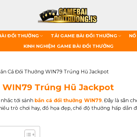
BÀI ĐỔI THƯỞNG
TẢI GAME BÀI ĐỔI THƯỞNG
NỔ
KINH NGHIỆM GAME BÀI ĐỔI THƯỞNG
Bắn Cá Đổi Thưởng WIN79 Trúng Hũ Jackpot
g WIN79 Trúng Hũ Jackpot
 nhắc tới sảnh
bắn cá đổi thưởng WIN79
. Đây là sân c
ều trò chơi hay, đồ họa đẹp, chế độ thưởng hấp dẫn để