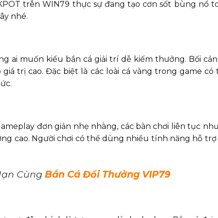
POT trên WIN79 thực sự đang tạo cơn sốt bùng nổ toàn
ây nhé.
ng ai muốn kiểu bắn cá giải trí dễ kiếm thưởng. Bối cản
giá trị cao. Đặc biệt là các loài cá vàng trong game c
tức.
gameplay đơn giản nhẹ nhàng, các bàn chơi liên tục nh
ưởng cao. Người chơi có thể dùng nhiều tính năng hỗ trợ
 Hạn Cùng
Bắn Cá Đổi Thưởng VIP79