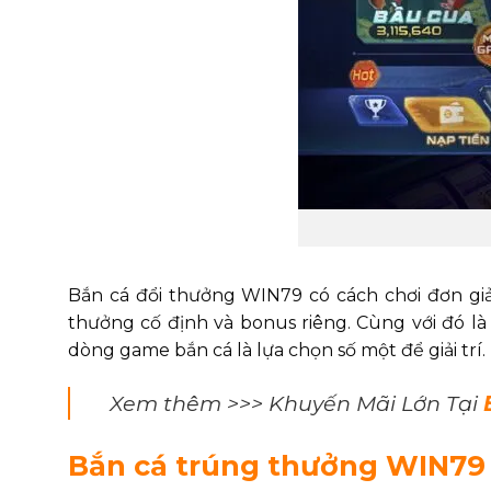
Bắn cá đổi thưởng WIN79 có cách chơi đơn gi
thưởng cố định và bonus riêng. Cùng với đó là
dòng game bắn cá là lựa chọn số một để giải trí.
Xem thêm >>> Khuyến Mãi Lớn Tại
Bắn cá trúng thưởng WIN79 