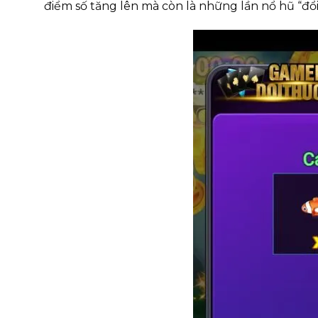
điểm số tăng lên mà còn là những lần nổ hũ “đổi 