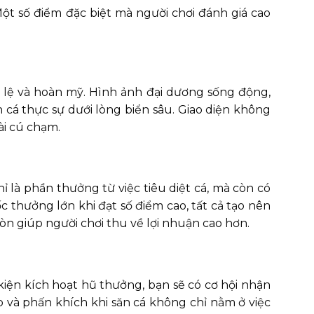
t số điểm đặc biệt mà người chơi đánh giá cao
g lệ và hoàn mỹ. Hình ảnh đại dương sống động,
cá thực sự dưới lòng biển sâu. Giao diện không
ài cú chạm.
là phần thưởng từ việc tiêu diệt cá, mà còn có
c thưởng lớn khi đạt số điểm cao, tất cả tạo nên
òn giúp người chơi thu về lợi nhuận cao hơn.
kiện kích hoạt hũ thưởng, bạn sẽ có cơ hội nhận
 và phấn khích khi săn cá không chỉ nằm ở việc