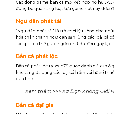
Các dòng game bắn cá mới kết hợp nổ hũ JACK
đừng bỏ qua hàng loạt tựa game hot này dưới đ
Ngư dân phát tài
“Ngư dân phát tài” là trò chơi lý tưởng cho nhữ
hóa thân thành ngư dân săn lùng các loài cá có 
Jackpot có thể giúp người chơi đổi đời ngay lập 
Bắn cá phát lộc
Bắn cá phát lộc tại WIn79 được đánh giá cao ở 
kho tàng đa dạng các loại cá hiếm với hệ số th
quả hơn.
Xem thêm >>> Xả Đạn Không Giới
Bắn cá đại gia