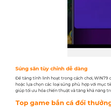
Súng săn tùy chỉnh dễ dàng
Để tăng tính linh hoạt trong cách chơi, WIN79
hoặc lựa chọn các loại súng phù hợp với mục ti
giúp tối ưu hóa chiến thuật và tăng khả năng trú
Top game bắn cá đổi thưởn