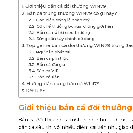
Giới thiệu bắn cá đổi thưởng WIN79
Bắn cá trúng thưởng WIN79 có gì hay?
Giao diện tráng lệ hoàn mỹ
Cơ chế thưởng bonus không giới hạn
Bắn cá nổ hũ siêu thưởng
Súng săn tùy chỉnh dễ dàng
Top game bắn cá đổi thưởng WIN79 trúng Jac
Ngư dân phát tài
Bắn cá phát lộc
Bắn cá đại gia
Săn cá VIP
Bắn cá tiên
Hướng dẫn cùng bắn cá WIN79
Kết luận
Giới thiệu bắn cá đổi thưởn
Bắn cá đổi thưởng là một trong những dòng game
bắn cá siêu thị với nhiều điểm cải tiến như giao