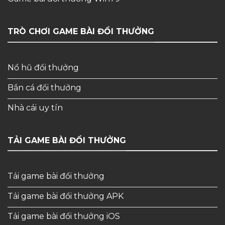
TRÒ CHƠI GAME BÀI ĐỔI THƯỞNG
Nổ hũ đổi thưởng
Bắn cá đổi thưởng
Nhà cái uy tín
TẢI GAME BÀI ĐỔI THƯỞNG
Tải game bài đổi thưởng
Tải game bài đổi thưởng APK
Tải game bài đổi thưởng iOS