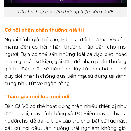
Lối chơi hay tạo nên thương hiệu bắn cá V8
Cơ hội nhận phần thưởng giá trị
Ngoài tính giải trí cao, Bắn cá đổi thưởng V8 còn
mang đến cơ hội nhận thưởng hấp dẫn cho mọi
người. Bạn có thể săn những loài cá đặc biệt hoặc
tham gia các sự kiện, giải đấu để nhận phần thưởng
giá trị. Đặc biệt, số tiền tích lũy từ trò chơi có thể
quy đổi nhanh chóng qua tiền mặt sử dụng tại sảnh
cũng như rút về ngân hàng.
Tham gia mọi lúc, mọi nơi
Bắn Cá V8 có thể hoạt động trên nhiều thiết bị như
điện thoại, máy tính bảng và PC. Điều này nghĩa là
người chơi dễ dàng truy cập trò chơi bất cứ lúc nào,
bất cứ nơi đâu, tận hưởng trải nghiệm không giới