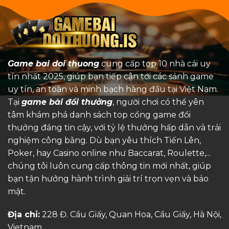
Game bai doi thuong
cung cấp top 10 nhà cái uy
tín nhất 2025, giúp bạn tiếp cận tới các sảnh game
uy tín, an toàn và minh bạch hàng đầu tại Việt Nam.
Tại
game bài đổi thưởng
, người chơi có thể yên
tâm khám phá danh sách top cổng game đổi
thưởng đáng tin cậy, với tỷ lệ thưởng hấp dẫn và trải
nghiệm công bằng. Dù bạn yêu thích Tiến Lên,
Poker, hay Casino online như Baccarat, Roulette,...
chúng tôi luôn cung cấp thông tin mới nhất, giúp
bạn tận hưởng hành trình giải trí trọn vẹn và bảo
mật.
Địa chỉ:
228 Đ. Cầu Giấy, Quan Hoa, Cầu Giấy, Hà Nội,
Vietnam.