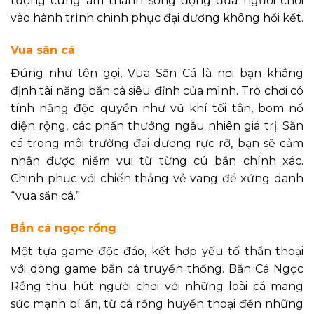
tượng cùng âm thanh sống động đưa người chơi
vào hành trình chinh phục đại dương không hồi kết.
Vua săn cá
Đúng như tên gọi, Vua Săn Cá là nơi bạn khẳng
định tài năng bắn cá siêu đỉnh của mình. Trò chơi có
tính năng độc quyền như vũ khí tối tân, bom nổ
diện rộng, các phần thưởng ngẫu nhiên giá trị. Săn
cá trong môi trường đại dương rực rỡ, bạn sẽ cảm
nhận được niềm vui từ từng cú bắn chính xác.
Chinh phục với chiến thắng vẻ vang để xứng danh
“vua săn cá.”
Bắn cá ngọc rồng
Một tựa game độc đáo, kết hợp yếu tố thần thoại
với dòng game bắn cá truyền thống. Bắn Cá Ngọc
Rồng thu hút người chơi với những loài cá mang
sức mạnh bí ẩn, từ cá rồng huyền thoại đến những