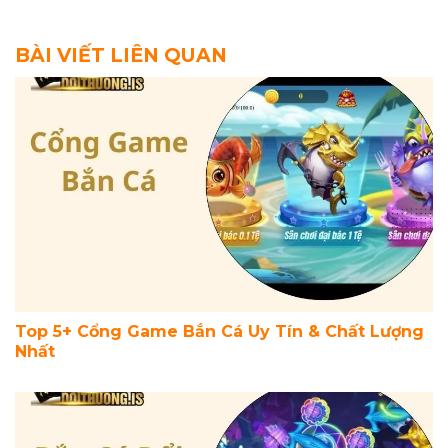
BÀI VIẾT LIÊN QUAN
Top 5+ Cổng Game Bắn Cá Uy Tín & Chất Lượng
Nhất