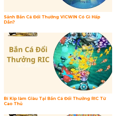
Sảnh Bắn Cá Đổi Thưởng VICWIN Có Gì Hấp
Dẫn?
Bí Kíp làm Giàu Tại Bắn Cá Đổi Thưởng RIC Từ
Cao Thủ