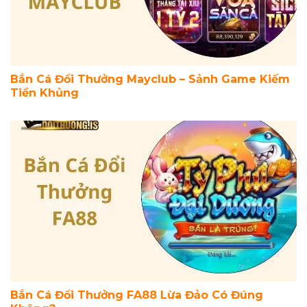
Bắn Cá Đổi Thưởng Mayclub – Sảnh Game Kiếm
Tiền Khủng
Bắn Cá Đổi Thưởng FA88 Lừa Đảo Có Đúng