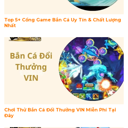
Top 5+ Cổng Game Bắn Cá Uy Tín & Chất Lượng
Nhất
Chơi Thử Bắn Cá Đổi Thưởng VIN Miễn Phí Tại
Đây