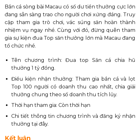
Bắn cá sòng bài Macau có số dư tiền thưởng cực lớn
đang sẵn sàng trao cho người chơi xứng đáng. Truy
cập tham gia trò chơi, vác súng săn hoàn thành
nhiệm vụ ngay nhé. Cùng với đó, đừng quên tham
gia sự kiện đua Top săn thưởng lớn mà Macau đang
tổ chức nhé.
Tên chương trình: Đua top Săn cá chia hũ
thưởng 1 tỷ đồng.
Điều kiện nhận thưởng: Tham gia bắn cá và lọt
Top 100 người có doanh thu cao nhất, chia giải
thưởng chung theo số doanh thu tích lũy.
Thời hạn tham gia: Còn thời hạn
Chi tiết thông tin chương trình và đăng ký nhận
thưởng tại đây.
Kết luận