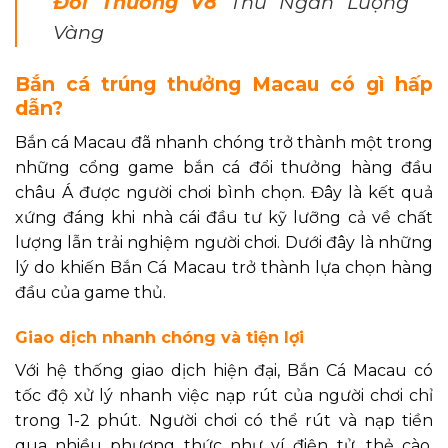
Đổi Thưởng V8
Thu Ngàn Lượng
Vàng
Bắn cá trúng thưởng Macau có gì hấp
dẫn?
Bắn cá Macau đã nhanh chóng trở thành một trong
những cổng game bắn cá đổi thưởng hàng đầu
châu Á được người chơi bình chọn. Đây là kết quả
xứng đáng khi nhà cái đầu tư kỹ lưỡng cả về chất
lượng lẫn trải nghiệm người chơi. Dưới đây là những
lý do khiến Bắn Cá Macau trở thành lựa chọn hàng
đầu của game thủ.
Giao dịch nhanh chóng và tiện lợi
Với hệ thống giao dịch hiện đại, Bắn Cá Macau có
tốc độ xử lý nhanh việc nạp rút của người chơi chỉ
trong 1-2 phút. Người chơi có thể rút và nạp tiền
qua nhiều phương thức như ví điện tử, thẻ cào,