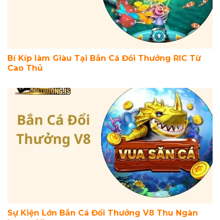
Bí Kíp làm Giàu Tại Bắn Cá Đổi Thưởng RIC Từ
Cao Thủ
Sự Kiện Lớn Bắn Cá Đổi Thưởng V8 Thu Ngàn