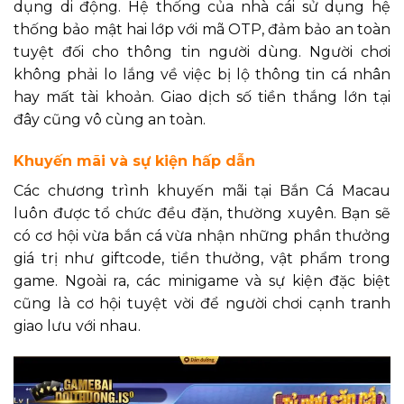
dụng di động. Hệ thống của nhà cái sử dụng hệ
thống bảo mật hai lớp với mã OTP, đảm bảo an toàn
tuyệt đối cho thông tin người dùng. Người chơi
không phải lo lắng về việc bị lộ thông tin cá nhân
hay mất tài khoản. Giao dịch số tiền thắng lớn tại
đây cũng vô cùng an toàn.
Khuyến mãi và sự kiện hấp dẫn
Các chương trình khuyến mãi tại Bắn Cá Macau
luôn được tổ chức đều đặn, thường xuyên. Bạn sẽ
có cơ hội vừa bắn cá vừa nhận những phần thưởng
giá trị như giftcode, tiền thưởng, vật phẩm trong
game. Ngoài ra, các minigame và sự kiện đặc biệt
cũng là cơ hội tuyệt vời để người chơi cạnh tranh
giao lưu với nhau.