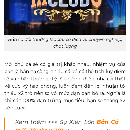
Bắn cá đổi thưởng Macau có dịch vụ chuyên nghiệp,
chất lượng
Mỗi chú cá sẽ có giá trị khác nhau, nhiệm vụ của
bạn là bắn hạ càng nhiều cá để có thể tích lũy điểm
số và nhận thưởng. Tỷ lệ thưởng được nhà cái thiết
kế cực kỳ hào phóng, luôn đem đến lợi nhuận tối
thiểu x2 trở nên so với mức đạn bạn bỏ ra. Nghĩa là
chỉ cần 100% đạn trúng mục tiêu, bạn sẽ thắng x2
tiền cược.
Xem thêm >>> Sự Kiện Lớn
Bắn Cá