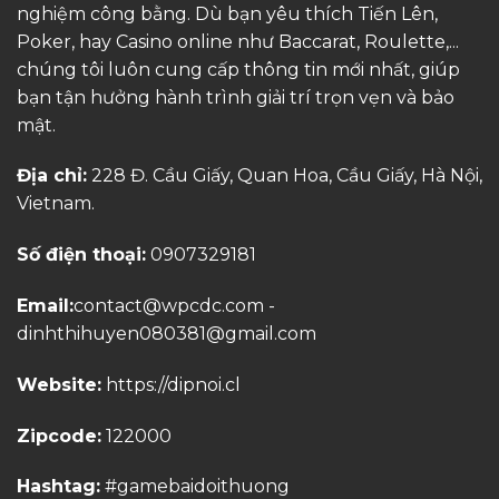
nghiệm công bằng. Dù bạn yêu thích Tiến Lên,
Poker, hay Casino online như Baccarat, Roulette,...
chúng tôi luôn cung cấp thông tin mới nhất, giúp
bạn tận hưởng hành trình giải trí trọn vẹn và bảo
mật.
Địa chỉ:
228 Đ. Cầu Giấy, Quan Hoa, Cầu Giấy, Hà Nội,
Vietnam.
Số điện thoại:
0907329181
Email:
contact@wpcdc.com
-
dinhthihuyen080381@gmail.com
Website:
https://dipnoi.cl
Zipcode:
122000
Hashtag:
#gamebaidoithuong