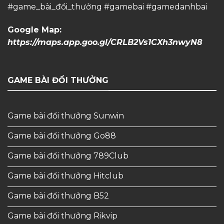
#game_bài_đổi_thưởng #gamebai #gamedanhbai
Google Map:
https://maps.app.goo.gl/CRLB2Vs1CXh3nwyN8
GAME BÀI ĐỔI THƯỞNG
Game bài đổi thưởng Sunwin
Game bài đổi thưởng Go88
Game bài đổi thưởng 789Club
Game bài đổi thưởng Hitclub
Game bài đổi thưởng B52
Game bài đổi thưởng Rikvip