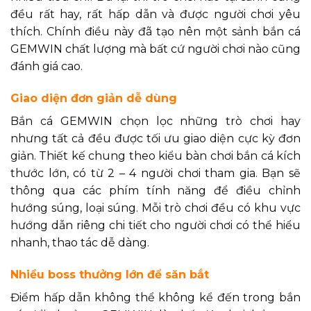
đều rất hay, rất hấp dẫn và được người chơi yêu
thích. Chính điều này đã tạo nên một sảnh bắn cá
GEMWIN chất lượng mà bất cứ người chơi nào cũng
đánh giá cao.
Giao diện đơn giản dễ dùng
Bắn cá GEMWIN chọn lọc những trò chơi hay
nhưng tất cả đều được tối ưu giao diện cực kỳ đơn
giản. Thiết kế chung theo kiểu bàn chơi bắn cá kích
thước lớn, có từ 2 – 4 người chơi tham gia. Bạn sẽ
thông qua các phím tính năng để điều chỉnh
hướng súng, loại súng. Mỗi trò chơi đều có khu vực
hướng dẫn riêng chi tiết cho người chơi có thể hiểu
nhanh, thao tác dễ dàng.
Nhiều boss thưởng lớn để săn bắt
Điểm hấp dẫn không thể không kể đến trong bắn