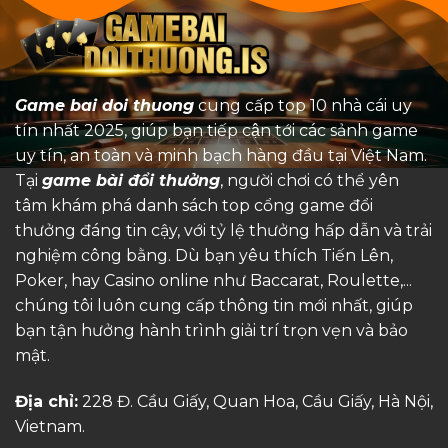
Game bai doi thuong
cung cấp top 10 nhà cái uy
tín nhất 2025, giúp bạn tiếp cận tới các sảnh game
uy tín, an toàn và minh bạch hàng đầu tại Việt Nam.
Tại
game bài đổi thưởng
, người chơi có thể yên
tâm khám phá danh sách top cổng game đổi
thưởng đáng tin cậy, với tỷ lệ thưởng hấp dẫn và trải
nghiệm công bằng. Dù bạn yêu thích Tiến Lên,
Poker, hay Casino online như Baccarat, Roulette,...
chúng tôi luôn cung cấp thông tin mới nhất, giúp
bạn tận hưởng hành trình giải trí trọn vẹn và bảo
mật.
Địa chỉ:
228 Đ. Cầu Giấy, Quan Hoa, Cầu Giấy, Hà Nội,
Vietnam.