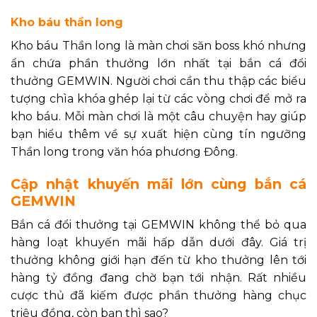
Kho báu thần long
Kho báu Thần long là màn chơi săn boss khó nhưng
ẩn chứa phần thưởng lớn nhất tại bắn cá đổi
thưởng GEMWIN. Người chơi cần thu thập các biểu
tượng chìa khóa ghép lại từ các vòng chơi để mở ra
kho báu. Mỗi màn chơi là một câu chuyện hay giúp
bạn hiểu thêm về sự xuất hiện cùng tín ngưỡng
Thần long trong văn hóa phương Đông.
Cập nhật khuyến mãi lớn cùng bắn cá
GEMWIN
Bắn cá đổi thưởng tại GEMWIN không thể bỏ qua
hàng loạt khuyến mãi hấp dẫn dưới đây. Giá trị
thưởng không giới hạn đến từ kho thưởng lên tới
hàng tỷ đồng đang chờ bạn tới nhận. Rất nhiều
cược thủ đã kiếm được phần thưởng hàng chục
triệu đồng, còn bạn thì sao?