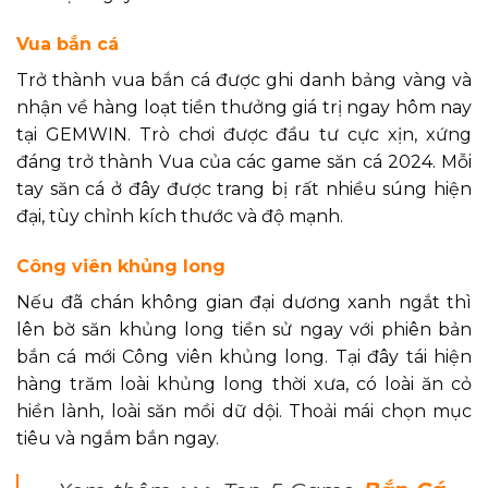
Vua bắn cá
Trở thành vua bắn cá được ghi danh bảng vàng và
nhận về hàng loạt tiền thưởng giá trị ngay hôm nay
tại GEMWIN. Trò chơi được đầu tư cực xịn, xứng
đáng trở thành Vua của các game săn cá 2024. Mỗi
tay săn cá ở đây được trang bị rất nhiều súng hiện
đại, tùy chỉnh kích thước và độ mạnh.
Công viên khủng long
Nếu đã chán không gian đại dương xanh ngắt thì
lên bờ săn khủng long tiền sử ngay với phiên bản
bắn cá mới Công viên khủng long. Tại đây tái hiện
hàng trăm loài khủng long thời xưa, có loài ăn cỏ
hiền lành, loài săn mồi dữ dội. Thoải mái chọn mục
tiêu và ngắm bắn ngay.