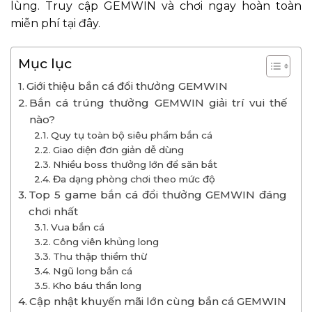
lùng. Truy cập GEMWIN và chơi ngay hoàn toàn
miễn phí tại đây.
Mục lục
Giới thiệu bắn cá đổi thưởng GEMWIN
Bắn cá trúng thưởng GEMWIN giải trí vui thế
nào?
Quy tụ toàn bộ siêu phẩm bắn cá
Giao diện đơn giản dễ dùng
Nhiều boss thưởng lớn để săn bắt
Đa dạng phòng chơi theo mức độ
Top 5 game bắn cá đổi thưởng GEMWIN đáng
chơi nhất
Vua bắn cá
Công viên khủng long
Thu thập thiềm thừ
Ngũ long bắn cá
Kho báu thần long
Cập nhật khuyến mãi lớn cùng bắn cá GEMWIN