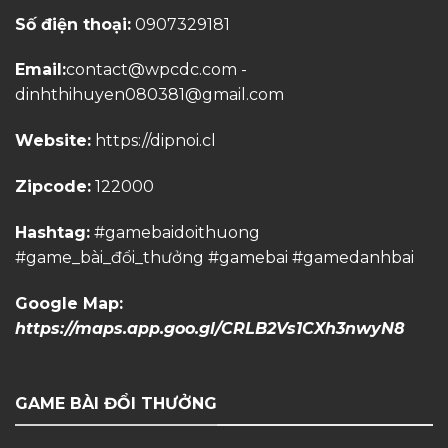
Số điện thoại:
0907329181
Email:
contact@wpcdc.com
-
dinhthihuyen080381@gmail.com
Website:
https://dipnoi.cl
Zipcode:
122000
Hashtag:
#gamebaidoithuong
#game_bài_đổi_thưởng #gamebai #gamedanhbai
Google Map:
https://maps.app.goo.gl/CRLB2Vs1CXh3nwyN8
GAME BÀI ĐỔI THƯỞNG