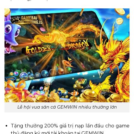
Lễ hội vua săn cá GEMWIN nhiều thưởng lớn
Tặng thưởng 200% giá trị nạp lần đầu cho game
thủ đăng ký mới tài khoản tại GEMWIN