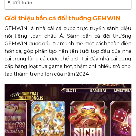
Kết luận
Giới thiệu bắn cá đổi thưởng GEMWIN
GEMWIN là nhà cái cá cược trực tuyến sành điệu
nổi tiếng toàn châu Á. Sảnh bắn cá đổi thưởng
GEMWIN được đầu tư mạnh mẽ một cách toàn diện
hơn cả, góp phần tạo nên tên tuổi top đầu của nhà
cái trong làng cá cược thế giới. Tại đây nhà cái cung
cấp hàng loạt tựa game hot, thậm chí nhiều trò chơi
tạo thành trend lớn của năm 2024.