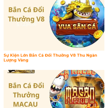
Sự Kiện Lớn Bắn Cá Đổi Thưởng V8 Thu Ngàn
Lượng Vàng