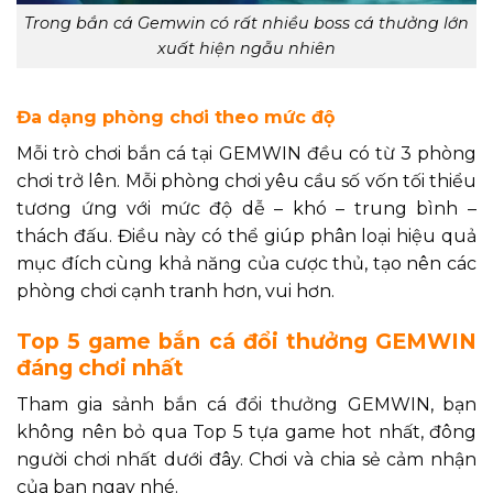
Trong bắn cá Gemwin có rất nhiều boss cá thưởng lớn
xuất hiện ngẫu nhiên
Đa dạng phòng chơi theo mức độ
Mỗi trò chơi bắn cá tại GEMWIN đều có từ 3 phòng
chơi trở lên. Mỗi phòng chơi yêu cầu số vốn tối thiểu
tương ứng với mức độ dễ – khó – trung bình –
thách đấu. Điều này có thể giúp phân loại hiệu quả
mục đích cùng khả năng của cược thủ, tạo nên các
phòng chơi cạnh tranh hơn, vui hơn.
Top 5 game bắn cá đổi thưởng GEMWIN
đáng chơi nhất
Tham gia sảnh bắn cá đổi thưởng GEMWIN, bạn
không nên bỏ qua Top 5 tựa game hot nhất, đông
người chơi nhất dưới đây. Chơi và chia sẻ cảm nhận
của bạn ngay nhé.