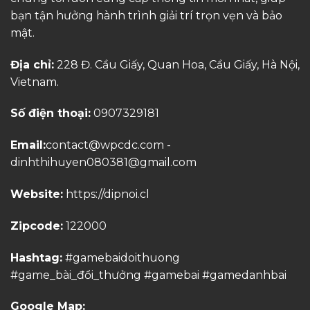
bạn tận hưởng hành trình giải trí trọn vẹn và bảo
mật.
Địa chỉ:
228 Đ. Cầu Giấy, Quan Hoa, Cầu Giấy, Hà Nội,
Vietnam.
Số điện thoại:
0907329181
Email:
contact@wpcdc.com
-
dinhthihuyen080381@gmail.com
Website:
https://dipnoi.cl
Zipcode:
122000
Hashtag:
#gamebaidoithuong
#game_bài_đổi_thưởng #gamebai #gamedanhbai
Google Map: