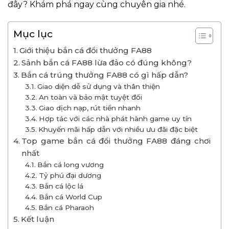
đây? Khám phá ngay cùng chuyên gia nhé.
Mục lục
Giới thiệu bắn cá đổi thưởng FA88
Sảnh bắn cá FA88 lừa đảo có đúng không?
Bắn cá trúng thưởng FA88 có gì hấp dẫn?
Giao diện dễ sử dụng và thân thiện
An toàn và bảo mật tuyệt đối
Giao dịch nạp, rút tiền nhanh
Hợp tác với các nhà phát hành game uy tín
Khuyến mãi hấp dẫn với nhiều ưu đãi đặc biệt
Top game bắn cá đổi thưởng FA88 đáng chơi
nhất
Bắn cá long vương
Tỷ phú đại dương
Bắn cá lộc lá
Bắn cá World Cup
Bắn cá Pharaoh
Kết luận