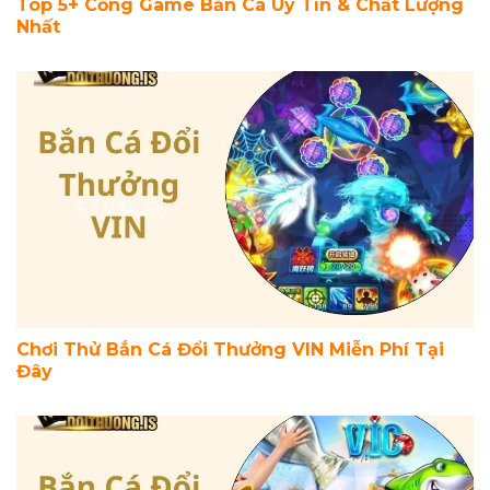
Top 5+ Cổng Game Bắn Cá Uy Tín & Chất Lượng
Nhất
Chơi Thử Bắn Cá Đổi Thưởng VIN Miễn Phí Tại
Đây