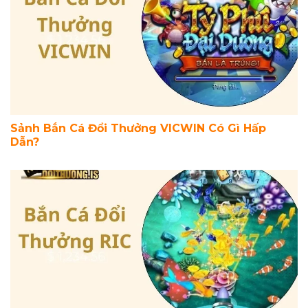
Sảnh Bắn Cá Đổi Thưởng VICWIN Có Gì Hấp
Dẫn?