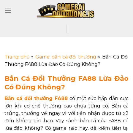
Trang chủ
»
Game bắn cá đổi thưởng
»
Bắn Cá Đổi
Thưởng FA88 Lừa Đảo Có Đúng Không?
Bắn Cá Đổi Thưởng FA88 Lừa Đảo
Có Đúng Không?
Bắn cá đổi thưởng FA88
có một sức hấp dẫn cực
lớn khi cơ chế thưởng cao chưa từng có. Bắn cá
trúng, thưởng về ngay ví với tiền nhận được từ x2
đến không giới hạn. Vậy sảnh bắn cá của FA88 có
lừa đảo không? Có game nào hay, dễ kiếm tiền tại