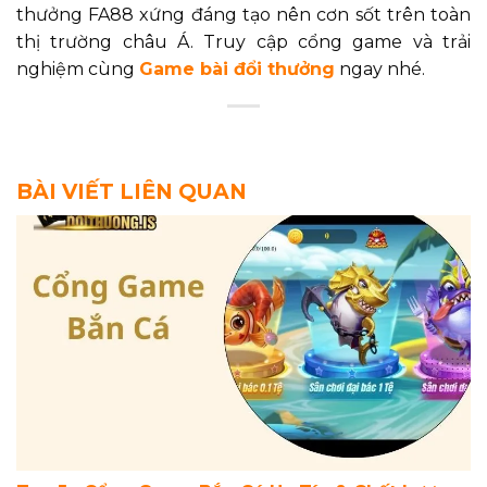
thưởng FA88 xứng đáng tạo nên cơn sốt trên toàn
thị trường châu Á. Truy cập cổng game và trải
nghiệm cùng
Game bài đổi thưởng
ngay nhé.
BÀI VIẾT LIÊN QUAN