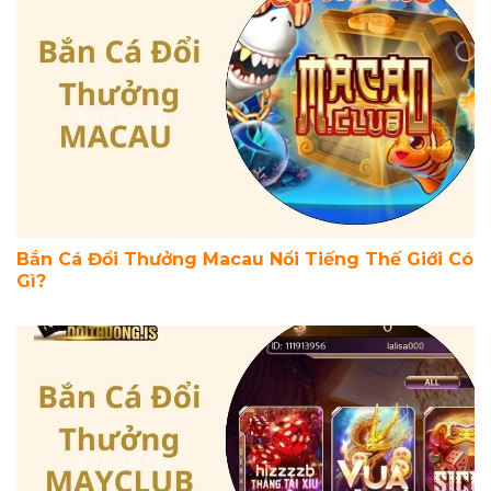
Bắn Cá Đổi Thưởng Macau Nổi Tiếng Thế Giới Có
Gì?