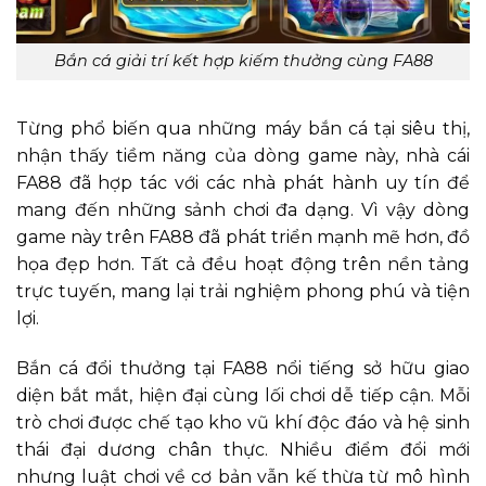
Bắn cá giải trí kết hợp kiếm thưởng cùng FA88
Từng phổ biến qua những máy bắn cá tại siêu thị,
nhận thấy tiềm năng của dòng game này, nhà cái
FA88 đã hợp tác với các nhà phát hành uy tín để
mang đến những sảnh chơi đa dạng. Vì vậy dòng
game này trên FA88 đã phát triển mạnh mẽ hơn, đồ
họa đẹp hơn. Tất cả đều hoạt động trên nền tảng
trực tuyến, mang lại trải nghiệm phong phú và tiện
lợi.
Bắn cá đổi thưởng tại FA88 nổi tiếng sở hữu giao
diện bắt mắt, hiện đại cùng lối chơi dễ tiếp cận. Mỗi
trò chơi được chế tạo kho vũ khí độc đáo và hệ sinh
thái đại dương chân thực. Nhiều điểm đổi mới
nhưng luật chơi về cơ bản vẫn kế thừa từ mô hình